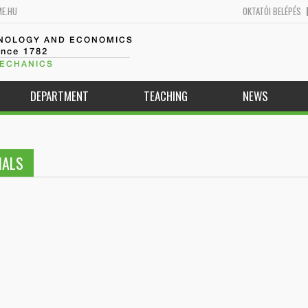
ME.HU
OKTATÓI BELÉPÉS
HNOLOGY AND ECONOMICS
ince 1782
MECHANICS
DEPARTMENT
TEACHING
NEWS
IALS