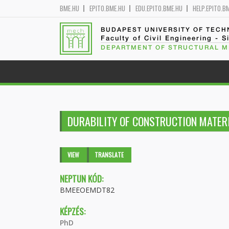
BME.HU
EPITO.BME.HU
EDU.EPITO.BME.HU
HELP.EPITO.B
BUDAPEST UNIVERSITY OF TEC
Faculty of Civil Engineering - S
DEPARTMENT OF STRUCTURAL 
DURABILITY OF CONSTRUCTION MATER
Primary tabs
VIEW
(ACTIVE
TRANSLATE
TAB)
NEPTUN KÓD:
BMEEOEMDT82
KÉPZÉS:
PhD