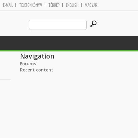
E-MAIL
TELEFONKÖNYV
TÉRKÉP
ENGLISH
MAGYAR
Search
Search form
this
site
Navigation
Forums
Recent content