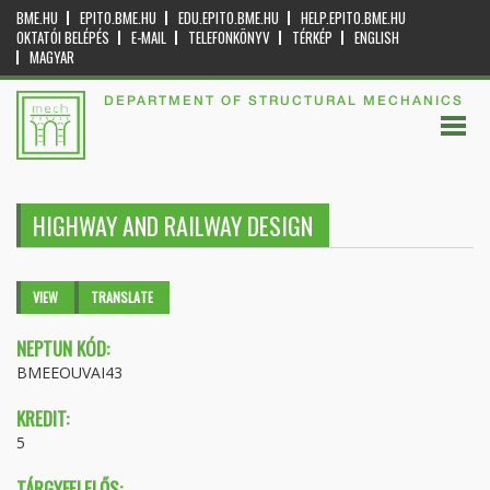
BME.HU
EPITO.BME.HU
EDU.EPITO.BME.HU
HELP.EPITO.BME.HU
OKTATÓI BELÉPÉS
E-MAIL
TELEFONKÖNYV
TÉRKÉP
ENGLISH
MAGYAR
DEPARTMENT OF STRUCTURAL MECHANICS
HIGHWAY AND RAILWAY DESIGN
Primary tabs
VIEW
(ACTIVE
TRANSLATE
TAB)
NEPTUN KÓD:
BMEEOUVAI43
KREDIT:
5
TÁRGYFELELŐS: