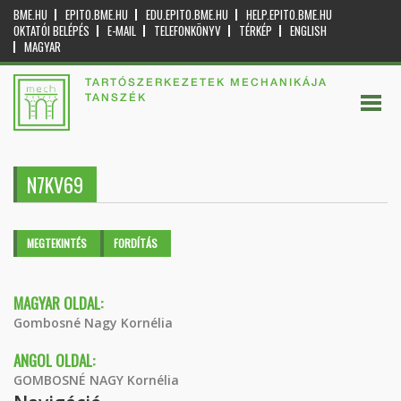
BME.HU
EPITO.BME.HU
EDU.EPITO.BME.HU
HELP.EPITO.BME.HU
OKTATÓI BELÉPÉS
E-MAIL
TELEFONKÖNYV
TÉRKÉP
ENGLISH
MAGYAR
TARTÓSZERKEZETEK MECHANIKÁJA
TANSZÉK
N7KV69
Elsődleges fülek
MEGTEKINTÉS
(AKTÍV
FORDÍTÁS
FÜL)
MAGYAR OLDAL:
Gombosné Nagy Kornélia
ANGOL OLDAL:
GOMBOSNÉ NAGY Kornélia