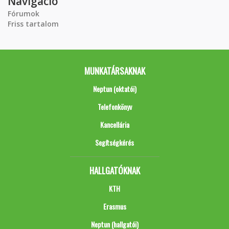
Navigáció
Fórumok
Friss tartalom
MUNKATÁRSAKNAK
Neptun (oktatói)
Telefonkönyv
Kancellária
Segítségkérés
HALLGATÓKNAK
KTH
Erasmus
Neptun (hallgatói)