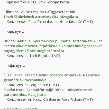
I. díjat nyert és a CÉH Zrt különdíját kapta:
Tilimpás Laura: Feszített-függesztett híd
feszítőkábeleinek aeroelasztikai vizsgálata
Konzulensek: Rosa Richárd és dr. Hincz Krisztián (TMT)
II. díjat nyert:
Dudás Gabriella: Gyermekkori pulmonálisartéria-szűkület
esetén alkalmazott, érpótlásra alkalmas biológiai szövet
anyagjellemzőinek meghatározása
Konzulens: dr. Tóth Brigitta (TMT)
III. díjat nyert:
Éliás Bence József: Csehboltozatok erőjátéka: A falazási
geometriák mechanikája
Konzulens: dr. Bagi Katalin (TMT)
Feczkó Nóra: Szabadformájú térbeli rúdszerkezetek
parametrikus vizsgálata
Konzulensek: dr. Hincz Krisztián és Rosa Richárd (TMT)