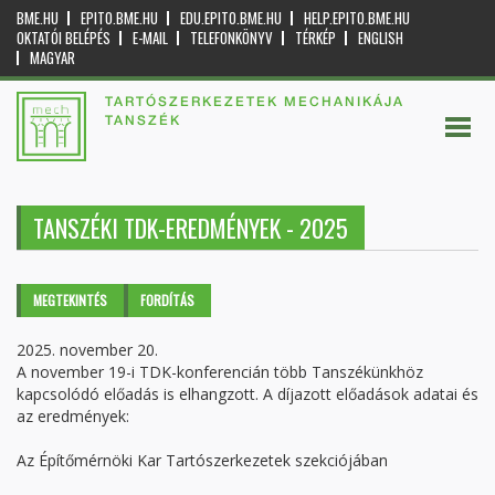
BME.HU
EPITO.BME.HU
EDU.EPITO.BME.HU
HELP.EPITO.BME.HU
OKTATÓI BELÉPÉS
E-MAIL
TELEFONKÖNYV
TÉRKÉP
ENGLISH
MAGYAR
TARTÓSZERKEZETEK MECHANIKÁJA
TANSZÉK
TANSZÉKI TDK-EREDMÉNYEK - 2025
Elsődleges fülek
MEGTEKINTÉS
(AKTÍV
FORDÍTÁS
FÜL)
2025. november 20.
A november 19-i TDK-konferencián több Tanszékünkhöz
kapcsolódó előadás is elhangzott. A díjazott előadások adatai és
az eredmények:
Az Építőmérnöki Kar Tartószerkezetek szekciójában