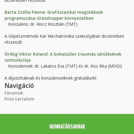
dicséretben részesült:
Barta Zsófia Panna: Grafostatikai megoldások
programozása Grasshopper környezetben
Konzulens: dr. Hincz Krisztián (TMT)
A Gépészmérnöki Kar Mechatronika szekciójában dicséretben
részesült:
Ördög Viktor Roland: A bokaízület traumás sérülésének
szimulációja
Konzulensek: dr. Lakatos Éva (TMT) és dr. Kiss Rita (MOGI)
A díjazottaknak és konzulenseiknek gratulálunk!
Navigáció
Fórumok
Friss tartalom
MUNKATÁRSAKNAK