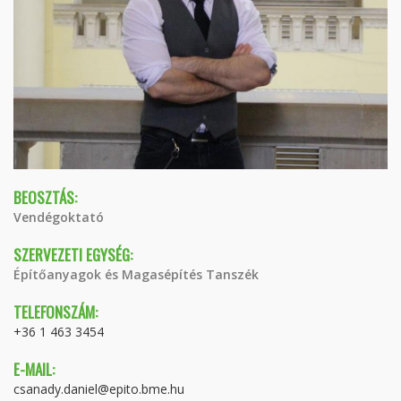
BEOSZTÁS:
Vendégoktató
SZERVEZETI EGYSÉG:
Építőanyagok és Magasépítés Tanszék
TELEFONSZÁM:
+36 1 463 3454
E-MAIL:
csanady.daniel@epito.bme.hu