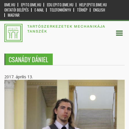
BME.HU
EPITO.BME.HU
EDU.EPITO.BME.HU
HELP.EPITO.BME.HU
OKTATÓI BELÉPÉS
E-MAIL
TELEFONKÖNYV
TÉRKÉP
ENGLISH
MAGYAR
TARTÓSZERKEZETEK MECHANIKÁJA
TANSZÉK
CSANÁDY DÁNIEL
2017. április 13.