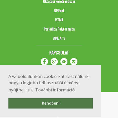
Oktatási keretrendszer
BMEnet
MTMT
Periodica Polytechnica
BME Alfa
KAPCSOLAT
A weboldalunkon cookie-kat használunk,
hogy a legjobb felhasználói élményt
nyújthassuk.
További információ
Impresszum
Copyright © 2020 BME Építőmérnöki Kar
Rendben!
1111 Budapest, Műegyetem rkp. 3.
+36 1 463 3531
webmester@emk.bme.hu