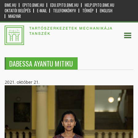
BME.HU
EPITO.BME.HU
EDU.EPITO.BME.HU
HELP.EPITO.BME.HU
OKTATÓI BELÉPÉS
E-MAIL
TELEFONKÖNYV
TÉRKÉP
ENGLISH
MAGYAR
TARTÓSZERKEZETEK MECHANIKÁJA
TANSZÉK
DABESSA AYANTU MITIKU
2021. október 21.