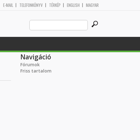
E-MAIL
TELEFONKÖNYV
TÉRKÉP
ENGLISH
MAGYAR
Search
Keresés űrlap
this
site
Navigáció
Fórumok
Friss tartalom