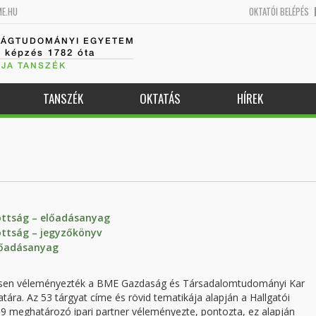
ME.HU
OKTATÓI BELÉPÉS
SÁGTUDOMÁNYI EGYETEM
k képzés 1782 óta
JA TANSZÉK
TANSZÉK
OKTATÁS
HÍREK
zottság – előadásanyag
ottság – jegyzőkönyv
lőadásanyag
tesen véleményezték a BME Gazdaság és Társadalomtudományi Kar
atára. Az 53 tárgyat címe és rövid tematikája alapján a Hallgatói
 19 meghatározó ipari partner véleményezte, pontozta, ez alapján