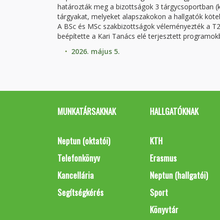
határozták meg a bizottságok 3 tárgycsoportban (k
tárgyakat, melyeket alapszakokon a hallgatók kötel
A BSc és MSc szakbizottságok véleményezték a T20
beépítette a Kari Tanács elé terjesztett programok
2026. május 5.
MUNKATÁRSAKNAK
HALLGATÓKNAK
Neptun (oktatói)
KTH
Telefonkönyv
Erasmus
Kancellária
Neptun (hallgatói)
Segítségkérés
Sport
Könyvtár