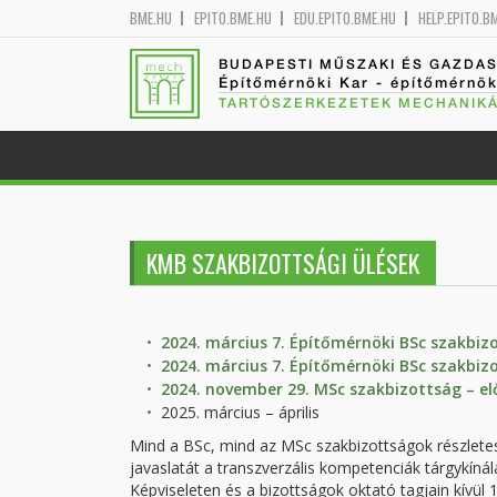
BME.HU
EPITO.BME.HU
EDU.EPITO.BME.HU
HELP.EPITO.B
BUDAPESTI MŰSZAKI ÉS GAZDA
Építőmérnöki Kar - építőmérnö
TARTÓSZERKEZETEK MECHANIKÁ
KMB SZAKBIZOTTSÁGI ÜLÉSEK
2024. március 7. Építőmérnöki BSc szakbi
2024. március 7. Építőmérnöki BSc szakbiz
2024. november 29. MSc szakbizottság – e
2025. március – április
Mind a BSc, mind az MSc szakbizottságok részle
javaslatát a transzverzális kompetenciák tárgykínál
Képviseleten és a bizottságok oktató tagjain kívül