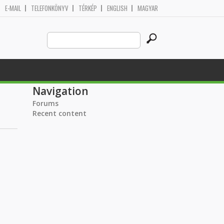
E-MAIL
TELEFONKÖNYV
TÉRKÉP
ENGLISH
MAGYAR
Search
Search form
this
site
Navigation
Forums
Recent content