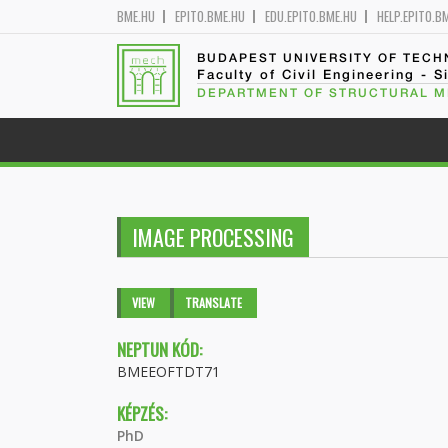
BME.HU
EPITO.BME.HU
EDU.EPITO.BME.HU
HELP.EPITO.B
BUDAPEST UNIVERSITY OF TEC
Faculty of Civil Engineering - S
DEPARTMENT OF STRUCTURAL 
IMAGE PROCESSING
Primary tabs
VIEW
(ACTIVE
TRANSLATE
TAB)
NEPTUN KÓD:
BMEEOFTDT71
KÉPZÉS:
PhD