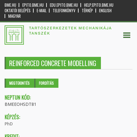
BME.HU
EPITO.BME.HU
EDU.EPITO.BME.HU
HELP.EPITO.BME.HU
OKTATÓI BELÉPÉS
E-MAIL
TELEFONKÖNYV
TÉRKÉP
ENGLISH
MAGYAR
TARTÓSZERKEZETEK MECHANIKÁJA
TANSZÉK
REINFORCED CONCRETE MODELLING
Elsődleges fülek
MEGTEKINTÉS
(AKTÍV
FORDÍTÁS
FÜL)
NEPTUN KÓD:
BMEEOHSDT81
KÉPZÉS:
PhD
KREDIT: