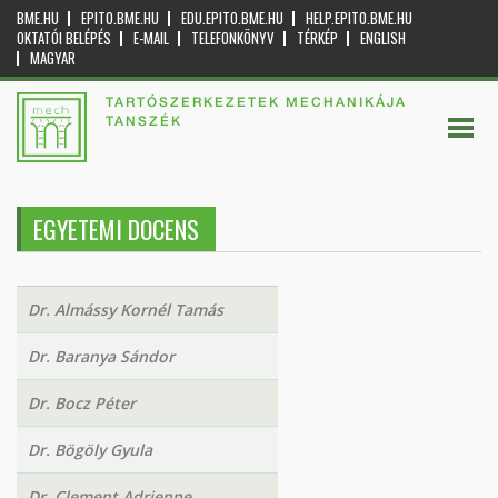
BME.HU
EPITO.BME.HU
EDU.EPITO.BME.HU
HELP.EPITO.BME.HU
OKTATÓI BELÉPÉS
E-MAIL
TELEFONKÖNYV
TÉRKÉP
ENGLISH
MAGYAR
TARTÓSZERKEZETEK MECHANIKÁJA
TANSZÉK
EGYETEMI DOCENS
Dr. Almássy Kornél Tamás
Dr. Baranya Sándor
Dr. Bocz Péter
Dr. Bögöly Gyula
Dr. Clement Adrienne