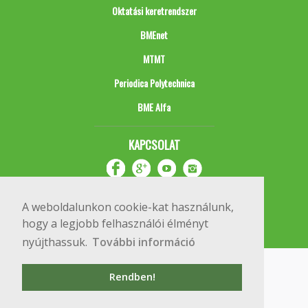
Oktatási keretrendszer
BMEnet
MTMT
Periodica Polytechnica
BME Alfa
KAPCSOLAT
A weboldalunkon cookie-kat használunk,
hogy a legjobb felhasználói élményt
nyújthassuk.
További információ
Impresszum
Copyright © 2020 BME Építőmérnöki Kar
Rendben!
1111 Budapest, Műegyetem rkp. 3.
+36 1 463 3531