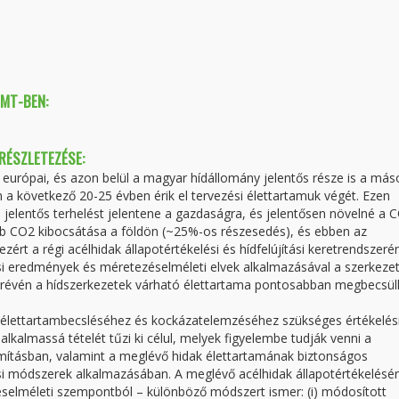
TMT-BEN:
 RÉSZLETEZÉSE:
 európai, és azon belül a magyar hídállomány jelentős része is a más
 a következő 20-25 évben érik el tervezési élettartamuk végét. Ezen
e jelentős terhelést jelentene a gazdaságra, és jelentősen növelné a 
bb CO2 kibocsátása a földön (~25%-os részesedés), és ebben az
ezért a régi acélhidak állapotértékelési és hídfelújítási keretrendszeré
rési eredmények és méretezéselméleti elvek alkalmazásával a szerkeze
k révén a hídszerkezetek várható élettartama pontosabban megbecsül
t élettartambecsléséhez és kockázatelemzéséhez szükséges értékelés
lkalmassá tételét tűzi ki célul, melyek figyelembe tudják venni a
ámításban, valamint a meglévő hidak élettartamának biztonságos
módszerek alkalmazásában. A meglévő acélhidak állapotértékelésér
selméleti szempontból – különböző módszert ismer: (i) módosított