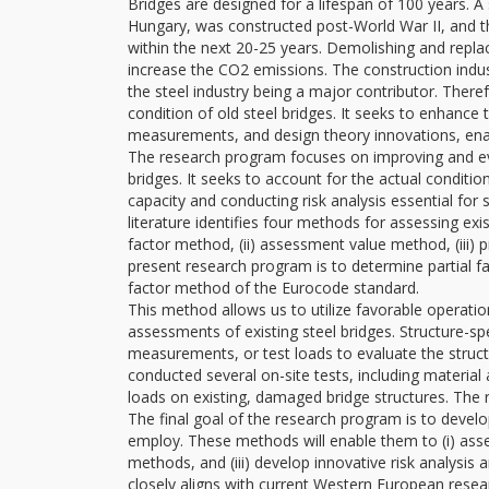
Bridges are designed for a lifespan of 100 years. A 
Hungary, was constructed post-World War II, and th
within the next 20-25 years. Demolishing and repl
increase the CO2 emissions. The construction indus
the steel industry being a major contributor. Ther
condition of old steel bridges. It seeks to enhance
measurements, and design theory innovations, enabli
The research program focuses on improving and eval
bridges. It seeks to account for the actual conditi
capacity and conducting risk analysis essential for s
literature identifies four methods for assessing exis
factor method, (ii) assessment value method, (iii) 
present research program is to determine partial fac
factor method of the Eurocode standard.
This method allows us to utilize favorable operation
assessments of existing steel bridges. Structure-sp
measurements, or test loads to evaluate the structu
conducted several on-site tests, including materia
loads on existing, damaged bridge structures. The r
The final goal of the research program is to deve
employ. These methods will enable them to (i) assess
methods, and (iii) develop innovative risk analysi
closely aligns with current Western European rese