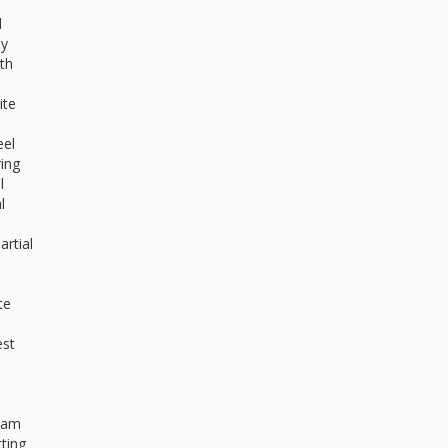
d
ly
th
ite
eel
ring
l
l
artial
te
est
gram
ting