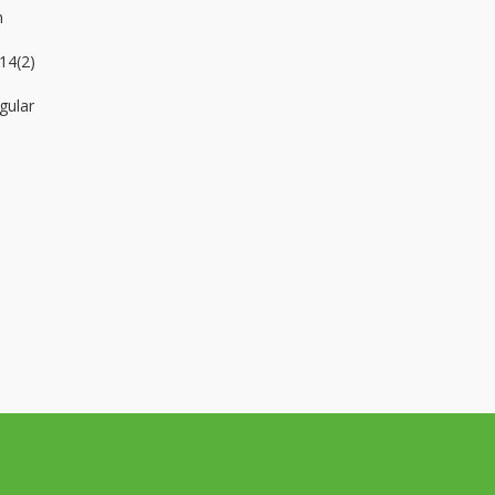
n
 14(2)
gular