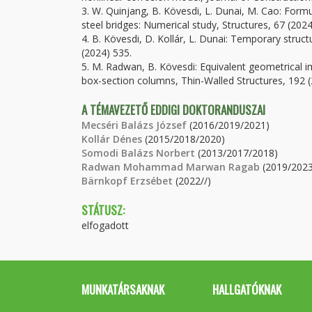
3. W. Quinjang, B. Kövesdi, L. Dunai, M. Cao: Formu
steel bridges: Numerical study, Structures, 67 (202
4. B. Kövesdi, D. Kollár, L. Dunai: Temporary struct
(2024) 535.
5. M. Radwan, B. Kövesdi: Equivalent geometrical im
box-section columns, Thin-Walled Structures, 192 
A TÉMAVEZETŐ EDDIGI DOKTORANDUSZAI
Mecséri Balázs József
(2016/2019/2021)
Kollár Dénes
(2015/2018/2020)
Somodi Balázs Norbert
(2013/2017/2018)
Radwan Mohammad Marwan Ragab
(2019/2023
Bärnkopf Erzsébet
(2022//)
STÁTUSZ:
elfogadott
MUNKATÁRSAKNAK
HALLGATÓKNAK