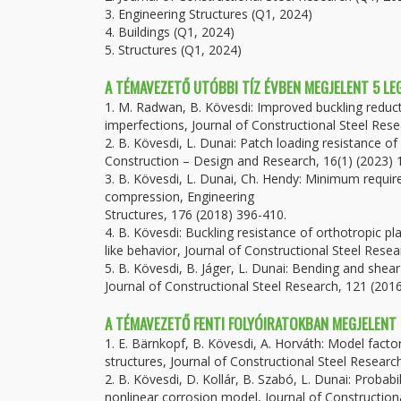
3. Engineering Structures (Q1, 2024)
4. Buildings (Q1, 2024)
5. Structures (Q1, 2024)
A TÉMAVEZETŐ UTÓBBI TÍZ ÉVBEN MEGJELENT 5 L
1. M. Radwan, B. Kövesdi: Improved buckling reducti
imperfections, Journal of Constructional Steel Res
2. B. Kövesdi, L. Dunai: Patch loading resistance of 
Construction – Design and Research, 16(1) (2023) 
3. B. Kövesdi, L. Dunai, Ch. Hendy: Minimum requir
compression, Engineering
Structures, 176 (2018) 396-410.
4. B. Kövesdi: Buckling resistance of orthotropic 
like behavior, Journal of Constructional Steel Resea
5. B. Kövesdi, B. Jáger, L. Dunai: Bending and shea
Journal of Constructional Steel Research, 121 (201
A TÉMAVEZETŐ FENTI FOLYÓIRATOKBAN MEGJELENT
1. E. Bärnkopf, B. Kövesdi, A. Horváth: Model facto
structures, Journal of Constructional Steel Researc
2. B. Kövesdi, D. Kollár, B. Szabó, L. Dunai: Probab
nonlinear corrosion model, Journal of Construction