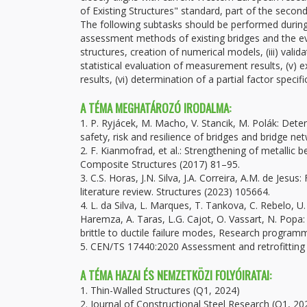
of Existing Structures" standard, part of the secon
The following subtasks should be performed during 
assessment methods of existing bridges and the eva
structures, creation of numerical models, (iii) val
statistical evaluation of measurement results, (v)
results, (vi) determination of a partial factor specifi
A TÉMA MEGHATÁROZÓ IRODALMA:
1. P. Ryjácek, M. Macho, V. Stancik, M. Polák: Dete
safety, risk and resilience of bridges and bridge ne
2. F. Kianmofrad, et al.: Strengthening of metallic
Composite Structures (2017) 81–95.
3. C.S. Horas, J.N. Silva, J.A. Correira, A.M. de Jes
literature review. Structures (2023) 105664.
4. L. da Silva, L. Marques, T. Tankova, C. Rebelo, U.
Haremza, A. Taras, L.G. Cajot, O. Vassart, N. Pop
brittle to ductile failure modes, Research programm
5. CEN/TS 17440:2020 Assessment and retrofitting
A TÉMA HAZAI ÉS NEMZETKÖZI FOLYÓIRATAI:
1. Thin-Walled Structures (Q1, 2024)
2. Journal of Constructional Steel Research (Q1, 20