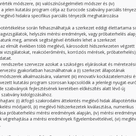
tárérték módszere, (iii) valószínűségelméleti módszer és (iv)
a jelen kutatási program célja az Eurocode szabvány parciális ténye
eglévő hidakra specifikus parciális tényezők meghatározása
otértékelése során felhasználhatjuk a szerkezet eddigi élettartama s
agvizsgálatok, helyszíni mérési eredmények, vagy próbaterhelés alap
atunk meg, aminek segítségével értékelni lehet a szerkezet
az elmúlt években több meglévő, károsodott hídszerkezeten végzett
iai vizsgálatokat, reakcióerőmérés, korróziós mérések, próbaterhelés)
atait.
s rendszerbe szervezze azokat a szükséges eljárásokat és méretezési
rvezési gyakorlatban használhatnak a (i) szerkezet állapotának
 módszerek alkalmazására, valamint (iii) innovatív kockázatelemzési é
ervezett kutatási program szorosan kapcsolódik a jelenlegi nyugat-eur
e szabványok fejlesztésének keretében előkészítés alatt lévő új
s” szabvány kidolgozásához.
hajtani: (i) átfogó szakirodalmi áttekintés meglévő hidak állapotértéke
elési módjairól, (ii) meglévő hídszerkezetek kiválasztása, numerikus
álása próbaterhelési mérési eredmények alapján, (iv) mérési eredmény
ciók végrehajtása a mérési eredmények figyelembevételével, (vi) meglé
.