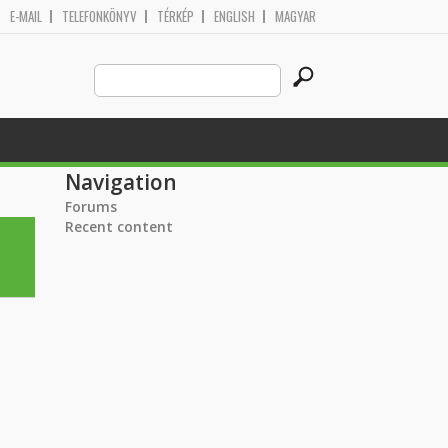
E-MAIL
TELEFONKÖNYV
TÉRKÉP
ENGLISH
MAGYAR
Search
Search form
this
site
Navigation
Forums
Recent content