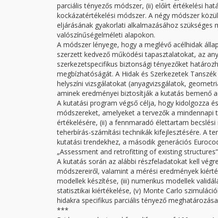
parciális tényezős módszer, (ii) előírt értékelési ha
kockázatértékelési módszer. A négy módszer közül 
eljárásának gyakorlati alkalmazásához szükséges m
valószínűségelméleti alapokon.
A módszer lényege, hogy a meglévő acélhidak állap
szerzett kedvező működési tapasztalatokat, az any
szerkezetspecifikus biztonsági tényezőket határozh
megbízhatóságát. A Hidak és Szerkezetek Tanszék 
helyszíni vizsgálatokat (anyagvizsgálatok, geometr
aminek eredményei biztosítják a kutatás bemenő ad
A kutatási program végső célja, hogy kidolgozza é
módszereket, amelyeket a tervezők a mindennapi te
értékelésére, (ii) a fennmaradó élettartam becslési
teherbírás-számítási technikák kifejlesztésére. A t
kutatási trendekhez, a második generációs Eurocod
„Assessment and retrofitting of existing structure
A kutatás során az alábbi részfeladatokat kell végre
módszereiről, valamint a mérési eredmények kiérték
modellek készítése, (iii) numerikus modellek valid
statisztikai kiértékelése, (v) Monte Carlo szimulá
hidakra specifikus parciális tényező meghatározása
***