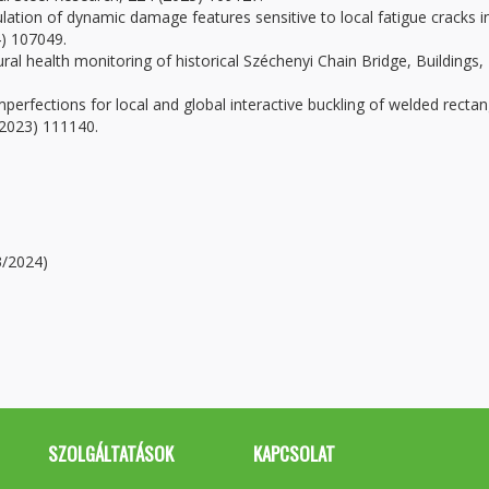
lation of dynamic damage features sensitive to local fatigue cracks i
4) 107049.
ural health monitoring of historical Széchenyi Chain Bridge, Buildings,
perfections for local and global interactive buckling of welded rectan
(2023) 111140.
/2024)
SZOLGÁLTATÁSOK
KAPCSOLAT