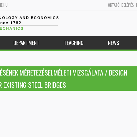
ME.HU
OKTATÓI BELÉPÉS
HNOLOGY AND ECONOMICS
ince 1782
MECHANICS
DEPARTMENT
TEACHING
NEWS
ÉSÉNEK MÉRETEZÉSELMÉLETI VIZSGÁLATA / DESIGN
 EXISTING STEEL BRIDGES