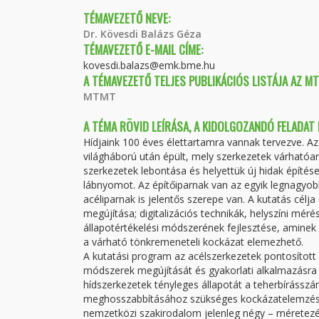
TÉMAVEZETŐ NEVE:
Dr. Kövesdi Balázs Géza
TÉMAVEZETŐ E-MAIL CÍME:
kovesdi.balazs@emk.bme.hu
A TÉMAVEZETŐ TELJES PUBLIKÁCIÓS LISTÁJA AZ M
MTMT
A TÉMA RÖVID LEÍRÁSA, A KIDOLGOZANDÓ FELADAT
Hídjaink 100 éves élettartamra vannak tervezve. Az
világháború után épült, mely szerkezetek várhatóan
szerkezetek lebontása és helyettük új hidak építés
lábnyomot. Az építőiparnak van az egyik legnagyo
acéliparnak is jelentős szerepe van. A kutatás célja 
megújítása; digitalizációs technikák, helyszíni mé
állapotértékelési módszerének fejlesztése, amine
a várható tönkremeneteli kockázat elemezhető.
A kutatási program az acélszerkezetek pontosítot
módszerek megújítását és gyakorlati alkalmazásra a
hídszerkezetek tényleges állapotát a teherbírássz
meghosszabbításához szükséges kockázatelemzési 
nemzetközi szakirodalom jelenleg négy – méretezé