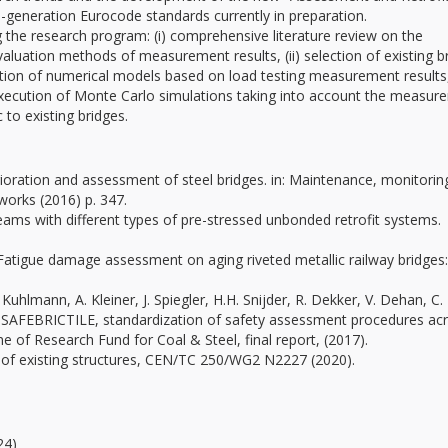
d-generation Eurocode standards currently in preparation.
the research program: (i) comprehensive literature review on the
luation methods of measurement results, (ii) selection of existing b
idation of numerical models based on load testing measurement results,
 execution of Monte Carlo simulations taking into account the measur
c to existing bridges.
rioration and assessment of steel bridges. in: Maintenance, monitorin
tworks (2016) p. 347.
 beams with different types of pre-stressed unbonded retrofit systems.
us: Fatigue damage assessment on aging riveted metallic railway bridges
 Kuhlmann, A. Kleiner, J. Spiegler, H.H. Snijder, R. Dekker, V. Dehan, C.
a: SAFEBRICTILE, standardization of safety assessment procedures ac
e of Research Fund for Coal & Steel, final report, (2017).
 of existing structures, CEN/TC 250/WG2 N2227 (2020).
24)