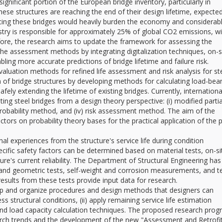
significant portion of the European bridge inventory, particularly in
ese structures are reaching the end of their design lifetime, expecte
acing these bridges would heavily burden the economy and considerab
try is responsible for approximately 25% of global CO2 emissions, wi
efore, the research aims to update the framework for assessing the
 the assessment methods by integrating digitalization techniques, on-s
ng more accurate predictions of bridge lifetime and failure risk.
uation methods for refined life assessment and risk analysis for st
on of bridge structures by developing methods for calculating load-bea
afely extending the lifetime of existing bridges. Currently, internationa
ting steel bridges from a design theory perspective: (i) modified partia
probability method, and (iv) risk assessment method. The aim of the
tors on probability theory bases for the practical application of the p
al experiences from the structure's service life during condition
ecific safety factors can be determined based on material tests, on-si
re's current reliability. The Department of Structural Engineering has
l and geometric tests, self-weight and corrosion measurements, and t
esults from these tests provide input data for research.
lop and organize procedures and design methods that designers can
 structural conditions, (ii) apply remaining service life estimation
s and load capacity calculation techniques. The proposed research pro
arch trends and the development of the new "Assessment and Retrofit