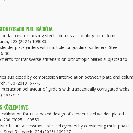
EGFONTOSABB PUBLIKÁCIÓJA:
on factors for existing steel columns accounting for different
earch, 223 (2024) 109033.
slender plate girders with multiple longitudinal stiffeners, Steel
16-30.
ements for transverse stiffeners on orthotropic plates subjected to
plates subjected by compression interpolation between plate and colu
rch, 160 (2019) 67-76.
r interaction behaviour of girders with trapezoidally corrugated webs,
6) 383-397.
 5 KÖZLEMÉNYE:
r calibration for FEM-based design of slender steel welded plated
h, 230 (2025) 109559.
ilistic failure assessment of steel eyebars by considering multi-phase
al Steel Research, 224 (2025) 109127.