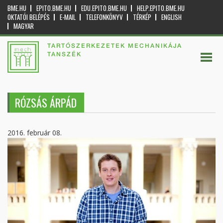
BME.HU
EPITO.BME.HU
EDU.EPITO.BME.HU
HELP.EPITO.BME.HU
OKTATÓI BELÉPÉS
E-MAIL
TELEFONKÖNYV
TÉRKÉP
ENGLISH
MAGYAR
TARTÓSZERKEZETEK MECHANIKÁJA
TANSZÉK
RÓZSÁS ÁRPÁD
2016. február 08.