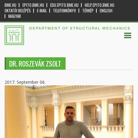
BME.HU
EPITO.BME.HU
EDU.EPITO.BME.HU
HELP.EPITO.BME.HU
OKTATÓI BELÉPÉS
E-MAIL
TELEFONKÖNYV
TÉRKÉP
ENGLISH
MAGYAR
DEPARTMENT OF STRUCTURAL MECHANICS
DR. ROSZEVÁK ZSOLT
2017. September 06.