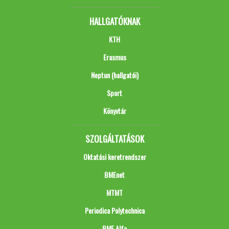
HALLGATÓKNAK
KTH
Erasmus
Neptun (hallgatói)
Sport
Könyvtár
SZOLGÁLTATÁSOK
Oktatási keretrendszer
BMEnet
MTMT
Periodica Polytechnica
BME Alfa