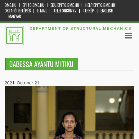
BME.HU
EPITO.BME.HU
EDU.EPITO.BME.HU
HELP.EPITO.BME.HU
OKTATÓI BELÉPÉS
E-MAIL
TELEFONKÖNYV
TÉRKÉP
ENGLISH
MAGYAR
DEPARTMENT OF STRUCTURAL MECHANICS
DABESSA AYANTU MITIKU
2021. October 21.