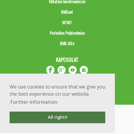
Oktatási keretrendszer
BMEnet
MTMT
Periodica Polytechnica
BME Alfa
KAPCSOLAT
We use cookies to ensure that we give you
the best experience on our website.
Further information
Impresszum
Copyright © 2020 BME Építőmérnöki Kar
All right!!
1111 Budapest, Műegyetem rkp. 3.
+36 1 463 3531
webmester@emk.bme.hu