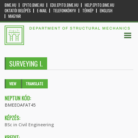
BME.HU
EPITO.BME.HU
EDU.EPITO.BME.HU
HELP.EPITO.BME.HU
OKTATÓI BELÉPÉS
E-MAIL
TELEFONKÖNYV
TÉRKÉP
ENGLISH
MAGYAR
DEPARTMENT OF STRUCTURAL MECHANICS
SURVEYING I.
Primary tabs
VIEW
(ACTIVE
TRANSLATE
TAB)
NEPTUN KÓD:
BMEEOAFAT45
KÉPZÉS:
BSc in Civil Engineering
KREDIT: