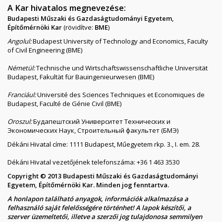
A Kar hivatalos megnevezése:
Budapesti Műszaki és Gazdaságtudományi Egyetem,
Építőmérnöki Kar
(rövidítve:
BME
)
Angolul:
Budapest University of Technology and Economics, Faculty
of Civil Engineering (BME)
Németül:
Technische und Wirtschaftswissenschaftliche Universität
Budapest, Fakultät für Bauingenieurwesen (BME)
Franciául:
Université des Sciences Techniques et Economiques de
Budapest, Faculté de Génie Civil (BME)
Oroszul:
Будапештский Университет Технических и
Экономических Наук, Строительный факультет (БМЭ)
Dékáni Hivatal címe: 1111 Budapest, Műegyetem rkp. 3., I. em. 28.
Dékáni Hivatal vezetőjének telefonszáma: +36 1 463 3530
Copyright © 2013 Budapesti Műszaki és Gazdaságtudományi
Egyetem, Építőmérnöki Kar. Minden jog fenntartva.
A honlapon található anyagok, információk alkalmazása a
felhasználó saját felelősségére történhet! A lapok készítői, a
szerver üzemeltetői, illetve a szerzői jog tulajdonosa semmilyen