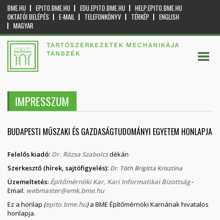
BME.HU
EPITO.BME.HU
EDU.EPITO.BME.HU
HELP.EPITO.BME.HU
OKTATÓI BELÉPÉS
E-MAIL
TELEFONKÖNYV
TÉRKÉP
ENGLISH
MAGYAR
TARTÓSZERKEZETEK MECHANIKÁJA
TANSZÉK
IMPRESSZUM
BUDAPESTI MŰSZAKI ÉS GAZDASÁGTUDOMÁNYI EGYETEM HONLAPJA
Felelős kiadó:
Dr. Rózsa Szabolcs
dékán
Szerkesztő (hírek, sajtófigyelés):
Dr. Tóth Brigitta Krisztina
Üzemeltetés:
Építőmérnöki Kar, Kari Informatikai Bizottság
-
Email:
webmaster@emk.bme.hu
Ez a honlap
(
epito.bme.hu
)
a BME Építőmérnöki Karnának hivatalos
honlapja.