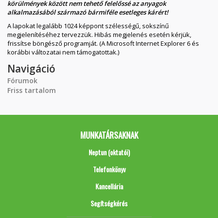
körülmények között nem tehető felelőssé az anyagok
alkalmazásából származó bármiféle esetleges kárért!
A lapokat legalább 1024 képpont szélességű, sokszínű
megjelenítéséhez tervezzük. Hibás megjelenés esetén kérjük,
frissítse böngésző programját. (A Microsoft Internet Explorer 6 és
korábbi változatai nem támogatottak.)
Navigáció
Fórumok
Friss tartalom
MUNKATÁRSAKNAK
Neptun (oktatói)
Telefonkönyv
Kancellária
Segítségkérés