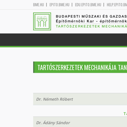
BME.HU
EPITO.BME.HU
EDU.EPITO.BME.HU
HELP.EPITO.B
BUDAPESTI MŰSZAKI ÉS GAZDA
Építőmérnöki Kar - építőmérnö
TARTÓSZERKEZETEK MECHANIKÁ
TARTÓSZERKEZETEK MECHANIKÁJA TAN
Dr. Németh Róbert
T
Dr. Ádány Sándor