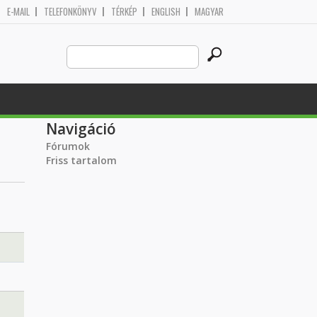
E-MAIL
TELEFONKÖNYV
TÉRKÉP
ENGLISH
MAGYAR
Search
Keresés űrlap
this
site
Navigáció
Fórumok
Friss tartalom