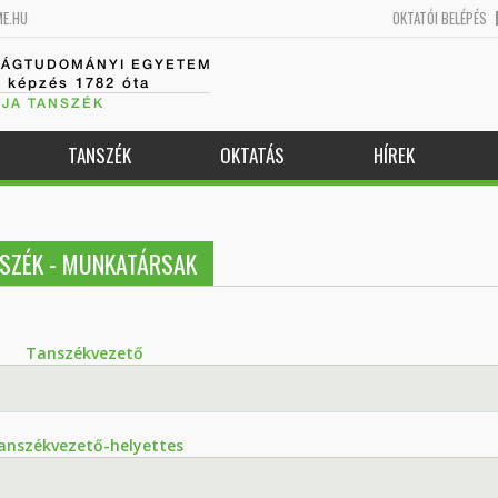
ME.HU
OKTATÓI BELÉPÉS
SÁGTUDOMÁNYI EGYETEM
k képzés 1782 óta
JA TANSZÉK
TANSZÉK
OKTATÁS
HÍREK
SZÉK - MUNKATÁRSAK
Tanszékvezető
anszékvezető-helyettes