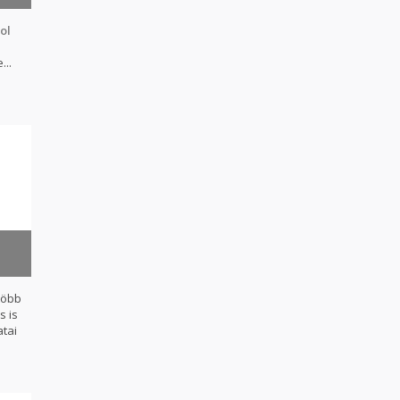
ol
...
több
s is
atai