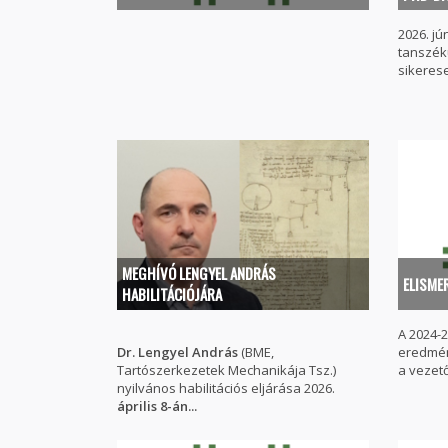
2026. jú
tanszék
sikeres
MEGHÍVÓ LENGYEL ANDRÁS
ELISME
HABILITÁCIÓJÁRA
A 2024-2
Dr. Lengyel András
(BME,
eredmén
Tartószerkezetek Mechanikája Tsz.)
a vezető
nyilvános habilitációs eljárása 2026.
április 8-án...