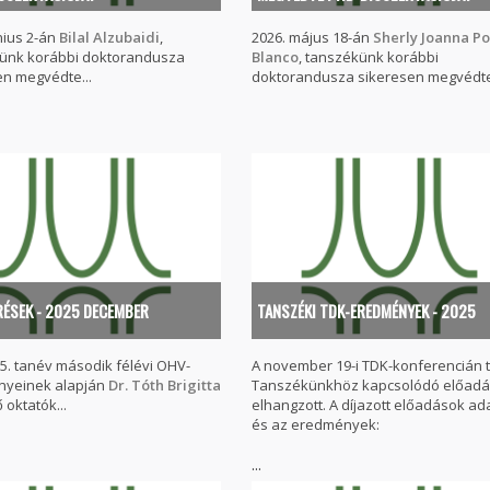
nius 2-án
Bilal Alzubaidi
,
2026. május 18-án
Sherly Joanna Po
ünk korábbi doktorandusza
Blanco
, tanszékünk korábbi
en megvédte...
doktorandusza sikeresen megvédte
RÉSEK - 2025 DECEMBER
TANSZÉKI TDK-EREDMÉNYEK - 2025
5. tanév második félévi OHV-
A november 19-i TDK-konferencián 
yeinek alapján
Dr. Tóth Brigitta
Tanszékünkhöz kapcsolódó előadá
 oktatók...
elhangzott. A díjazott előadások ad
és az eredmények:
...