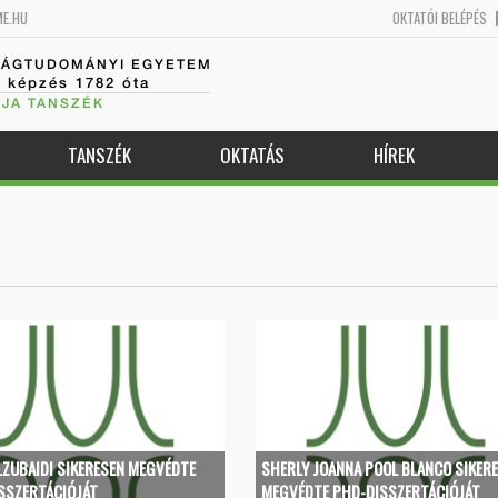
ME.HU
OKTATÓI BELÉPÉS
SÁGTUDOMÁNYI EGYETEM
k képzés 1782 óta
JA TANSZÉK
TANSZÉK
OKTATÁS
HÍREK
ALZUBAIDI SIKERESEN MEGVÉDTE
SHERLY JOANNA POOL BLANCO SIKER
SSZERTÁCIÓJÁT
MEGVÉDTE PHD-DISSZERTÁCIÓJÁT