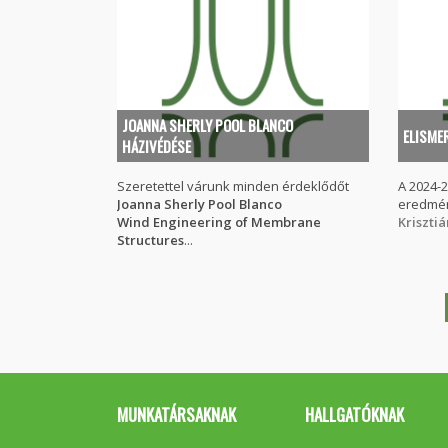
JOANNA SHERLY POOL BLANCO
ELISME
HÁZIVÉDÉSE
Szeretettel várunk minden érdeklődőt
A 2024-2
Joanna Sherly Pool Blanco
eredmén
Wind Engineering of Membrane
Krisztiá
Structures
...
MUNKATÁRSAKNAK
HALLGATÓKNAK