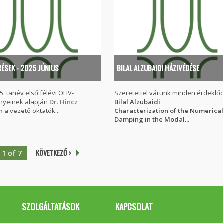
RÉSEK - 2025 JÚNIUS
BILAL ALZUBAIDI HÁZIVÉDÉSE
5. tanév első félévi OHV-
Szeretettel várunk minden érdeklő
yeinek alapján
Dr. Hincz
Bilal Alzubaidi
n
a vezető oktatók...
Characterization of the Numerica
Damping in the Modal...
KÖVETKEZŐ ›
1 of 7
SZOLGÁLTATÁSOK
KAPCSOLAT