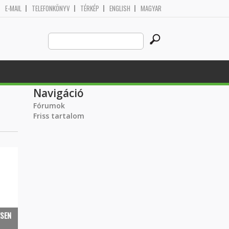
E-MAIL
TELEFONKÖNYV
TÉRKÉP
ENGLISH
MAGYAR
Search
Keresés űrlap
this
site
Navigáció
Fórumok
Friss tartalom
ESEN