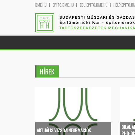
BME.HU
EPITO.BME.HU
EDU.EPITO.BME.HU
HELP.EPITO.B
BUDAPESTI MŰSZAKI ÉS GAZDA
Építőmérnöki Kar - építőmérnö
TARTÓSZERKEZETEK MECHANIKÁ
HÍREK
BILAL 
AKTUÁLIS VIZSGAINFORMÁCIÓK
PHD-DI