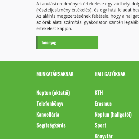
A tanulási eredmények értékelése egy zárthelyi dolg
(részteljesítmény értékelés), és egy házi feladat 
Az aláírás megszerzésének feltétele, hogy a hallg
az órák alatti számítási gyakorlaton szintén legal
értékelést kapjon.
Tananyag
MUNKATÁRSAKNAK
HALLGATÓKNAK
Neptun (oktatói)
KTH
Telefonkönyv
Erasmus
Kancellária
Neptun (hallgatói)
Segítségkérés
Sport
Könyvtár