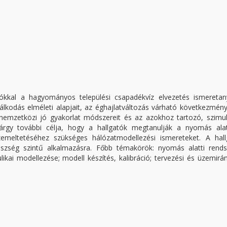
tókkal a hagyományos települési csapadékvíz elvezetés ismeretan
álkodás elméleti alapjait, az éghajlatváltozás várható következmén
a nemzetközi jó gyakorlat módszereit és az azokhoz tartozó, szimu
tárgy további célja, hogy a hallgatók megtanulják a nyomás alat
emeltetéséhez szükséges hálózatmodellezési ismereteket. A hall
készség szintű alkalmazásra. Főbb témakörök: nyomás alatti rends
ikai modellezése; modell készítés, kalibráció; tervezési és üzemirán