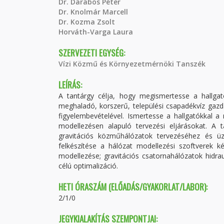
Dr. Darabos Péter
Dr. Knolmár Marcell
Dr. Kozma Zsolt
Horváth-Varga Laura
SZERVEZETI EGYSÉG:
Vízi Közmű és Környezetmérnöki Tanszék
LEÍRÁS:
A tantárgy célja, hogy megismertesse a hallga
meghaladó, korszerű, települési csapadékvíz gazd
figyelembevételével. Ismertesse a hallgatókkal 
modellezésen alapuló tervezési eljárásokat. A 
gravitációs közműhálózatok tervezéséhez és üz
felkészítése a hálózat modellezési szoftverek 
modellezése; gravitációs csatornahálózatok hidraul
célú optimalizáció.
HETI ÓRASZÁM (ELŐADÁS/GYAKORLAT/LABOR):
2/1/0
JEGYKIALAKÍTÁS SZEMPONTJAI: