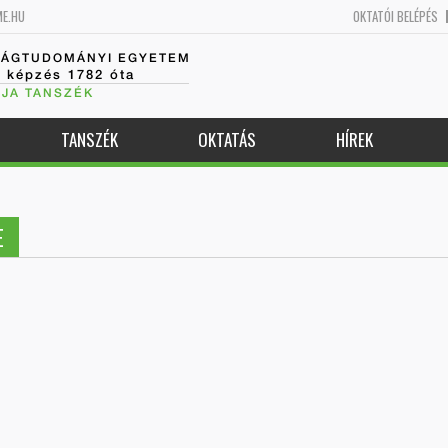
ME.HU
OKTATÓI BELÉPÉS
SÁGTUDOMÁNYI EGYETEM
k képzés 1782 óta
JA TANSZÉK
TANSZÉK
OKTATÁS
HÍREK
E