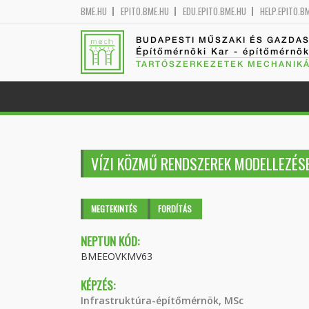
BME.HU
EPITO.BME.HU
EDU.EPITO.BME.HU
HELP.EPITO.B
BUDAPESTI MŰSZAKI ÉS GAZDA
Építőmérnöki Kar - építőmérnö
TARTÓSZERKEZETEK MECHANIKÁ
VÍZI KÖZMŰ RENDSZEREK MODELLEZÉS
Elsődleges fülek
MEGTEKINTÉS
(AKTÍV
FORDÍTÁS
FÜL)
NEPTUN KÓD:
BMEEOVKMV63
KÉPZÉS:
Infrastruktúra-építőmérnök, MSc