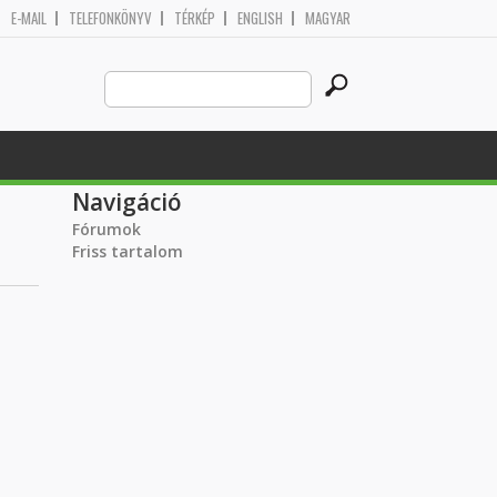
E-MAIL
TELEFONKÖNYV
TÉRKÉP
ENGLISH
MAGYAR
Search
Keresés űrlap
this
site
Navigáció
Fórumok
Friss tartalom