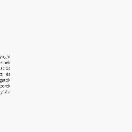
yagát
yeinek
lációs
ti és
gatók
zerek
yítási