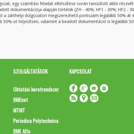
ozat, egy számítási feladat elkészítése során tanúsított aktív részvét
beadott dokumentációja alapján történik (ZH - 40%; HF1 - 30%; HF2 - 3
ató a zárthelyi dolgozaton megszerezhető pontszám legalább 50%-át e
ább 50%-ot teljesítsen, valamint a beadott dokumentáció is legalább 5
SZOLGÁLTATÁSOK
KAPCSOLAT
Oktatási keretrendszer
BMEnet
MTMT
Periodica Polytechnica
BME Alfa