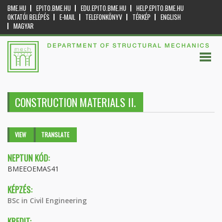
BME.HU
EPITO.BME.HU
EDU.EPITO.BME.HU
HELP.EPITO.BME.HU
OKTATÓI BELÉPÉS
E-MAIL
TELEFONKÖNYV
TÉRKÉP
ENGLISH
MAGYAR
DEPARTMENT OF STRUCTURAL MECHANICS
CONSTRUCTION MATERIALS II.
Primary tabs
VIEW
(ACTIVE
TRANSLATE
TAB)
NEPTUN KÓD:
BMEEOEMAS41
KÉPZÉS:
BSc in Civil Engineering
KREDIT: