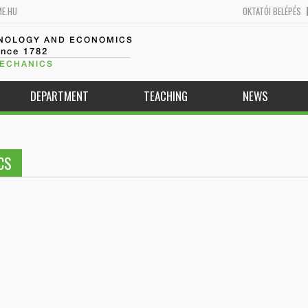
ME.HU
OKTATÓI BELÉPÉS
HNOLOGY AND ECONOMICS
ince 1782
MECHANICS
DEPARTMENT
TEACHING
NEWS
CS