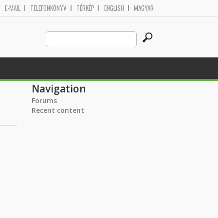
E-MAIL
TELEFONKÖNYV
TÉRKÉP
ENGLISH
MAGYAR
Search
Search form
this
site
Navigation
Forums
Recent content