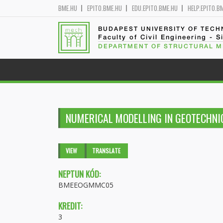
BME.HU
EPITO.BME.HU
EDU.EPITO.BME.HU
HELP.EPITO.B
BUDAPEST UNIVERSITY OF TEC
Faculty of Civil Engineering - S
DEPARTMENT OF STRUCTURAL 
NUMERICAL MODELLING IN GEOTECHNI
Primary tabs
VIEW
(ACTIVE
TRANSLATE
TAB)
NEPTUN KÓD:
BMEEOGMMC05
KREDIT:
3