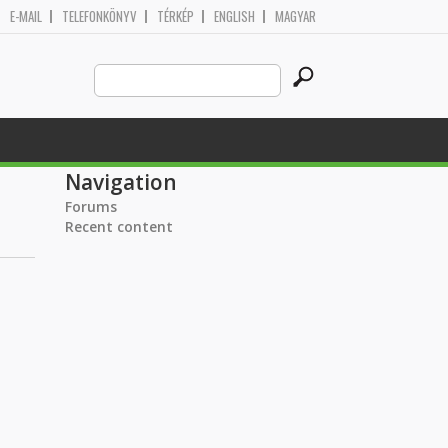
E-MAIL
TELEFONKÖNYV
TÉRKÉP
ENGLISH
MAGYAR
Search
Search form
this
site
Navigation
Forums
Recent content