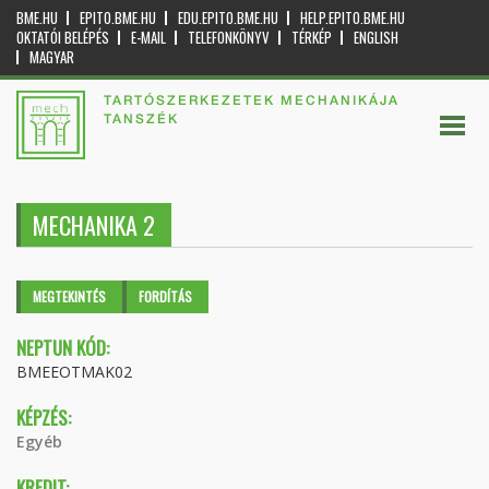
BME.HU
EPITO.BME.HU
EDU.EPITO.BME.HU
HELP.EPITO.BME.HU
OKTATÓI BELÉPÉS
E-MAIL
TELEFONKÖNYV
TÉRKÉP
ENGLISH
MAGYAR
TARTÓSZERKEZETEK MECHANIKÁJA
TANSZÉK
MECHANIKA 2
Elsődleges fülek
MEGTEKINTÉS
(AKTÍV
FORDÍTÁS
FÜL)
NEPTUN KÓD:
BMEEOTMAK02
KÉPZÉS:
Egyéb
KREDIT: