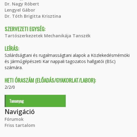
Dr. Nagy Róbert
Lengyel Gábor
Dr. Tóth Brigitta Krisztina
SZERVEZETI EGYSÉG:
Tartószerkezetek Mechanikája Tanszék
LEÍRÁS:
Szilárdságtani és rugalmasságtani alapok a Közlekedésmérnöki
és Járműgépészeti Kar nappali tagozatos hallgatói (BSc)
számára.
HETI ÓRASZÁM (ELŐADÁS/GYAKORLAT/LABOR):
2/2/0
Tananyag
Navigáció
Fórumok
Friss tartalom