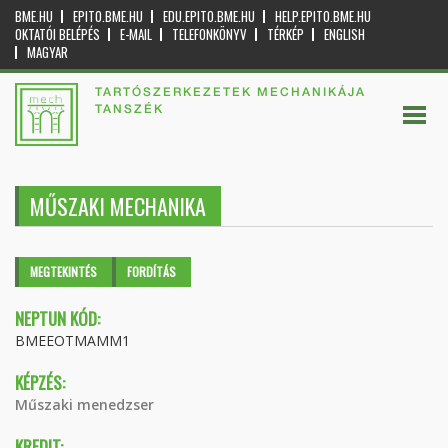
BME.HU
EPITO.BME.HU
EDU.EPITO.BME.HU
HELP.EPITO.BME.HU
OKTATÓI BELÉPÉS
E-MAIL
TELEFONKÖNYV
TÉRKÉP
ENGLISH
MAGYAR
TARTÓSZERKEZETEK MECHANIKÁJA
TANSZÉK
MŰSZAKI MECHANIKA
Elsődleges fülek
MEGTEKINTÉS
(AKTÍV
FORDÍTÁS
FÜL)
NEPTUN KÓD:
BMEEOTMAMM1
KÉPZÉS:
Műszaki menedzser
KREDIT: