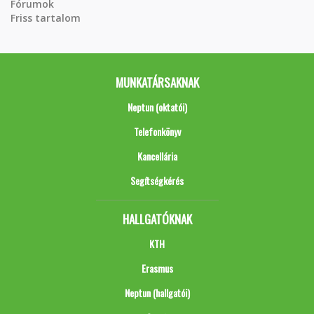
Fórumok
Friss tartalom
MUNKATÁRSAKNAK
Neptun (oktatói)
Telefonkönyv
Kancellária
Segítségkérés
HALLGATÓKNAK
KTH
Erasmus
Neptun (hallgatói)