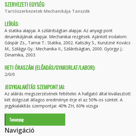
SZERVEZETI EGYSÉG:
Tartószerkezetek Mechanikája Tanszék
LEÍRÁS:
A statika alapjai. A szilárdságtan alapjai. Az anyagi pont
dinamikájának alapjai. Mechanikai rezgések. Ajánlott irodalom:
Gáspár Zs., Tarnai T.: Statika, 2002. Kaliszky S., Kurutzné Kovács
M., Szilágyi Gy.: Mechanika II., Szilárdságtan, 2000. Györgyi J.:
Dinamika, 2003.
HETI ÓRASZÁM (ELŐADÁS/GYAKORLAT/LABOR):
2/0/0
JEGYKIALAKÍTÁS SZEMPONTJAI:
Az aláírás megszerzésének feltételei: A hallgató által kiválasztott
két dolgozat átlagos eredménye érje el az 50%-os szintet. A
jegykialakítás szempontjai: 40% ZH, 60% vizsga
Tananyag
Navigáció