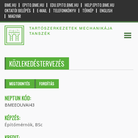
BME.HU
EPITO.BME.HU
EDU.EPITO.BME.HU
HELP.EPITO.BME.HU
OKTATÓI BELÉPÉS
E-MAIL
TELEFONKÖNYV
TÉRKÉP
ENGLISH
MAGYAR
TARTÓSZERKEZETEK MECHANIKÁJA
TANSZÉK
KÖZLEKEDÉSTERVEZÉS
Elsődleges fülek
MEGTEKINTÉS
(AKTÍV
FORDÍTÁS
FÜL)
NEPTUN KÓD:
BMEEOUVAI43
KÉPZÉS:
Építőmérnök, BSc
KREDIT: