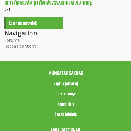
HETI ÓRASZÁM (ELŐADÁS/GYAKORLAT/LABOR):
2/1
Learning materials
Navigation
Forums
Recent content
MUNKATÁRSAKNAK
Neptun (oktatói)
Telefonkönyv
Kancellária
Segítségkérés
HALLGATÓKNAK