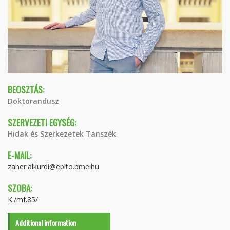
BEOSZTÁS:
Doktorandusz
SZERVEZETI EGYSÉG:
Hidak és Szerkezetek Tanszék
E-MAIL:
zaher.alkurdi@epito.bme.hu
SZOBA:
K./mf.85/
Additional information