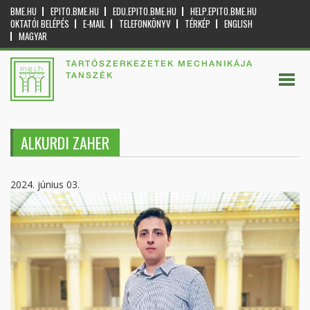
BME.HU
EPITO.BME.HU
EDU.EPITO.BME.HU
HELP.EPITO.BME.HU
OKTATÓI BELÉPÉS
E-MAIL
TELEFONKÖNYV
TÉRKÉP
ENGLISH
MAGYAR
TARTÓSZERKEZETEK MECHANIKÁJA
TANSZÉK
ALKURDI ZAHER
2024. június 03.