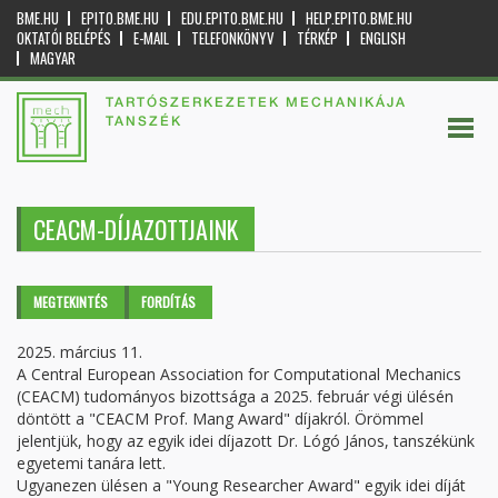
BME.HU
EPITO.BME.HU
EDU.EPITO.BME.HU
HELP.EPITO.BME.HU
OKTATÓI BELÉPÉS
E-MAIL
TELEFONKÖNYV
TÉRKÉP
ENGLISH
MAGYAR
TARTÓSZERKEZETEK MECHANIKÁJA
TANSZÉK
CEACM-DÍJAZOTTJAINK
Elsődleges fülek
MEGTEKINTÉS
(AKTÍV
FORDÍTÁS
FÜL)
2025. március 11.
A Central European Association for Computational Mechanics
(CEACM) tudományos bizottsága a 2025. február végi ülésén
döntött a "CEACM Prof. Mang Award" díjakról. Örömmel
jelentjük, hogy az egyik idei díjazott Dr. Lógó János, tanszékünk
egyetemi tanára lett.
Ugyanezen ülésen a "Young Researcher Award" egyik idei díját