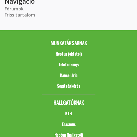
Navigáció
Fórumok
Friss tartalom
MUNKATÁRSAKNAK
Neptun (oktatói)
Telefonkönyv
Kancellária
Segítségkérés
HALLGATÓKNAK
KTH
Erasmus
Neptun (hallgatói)