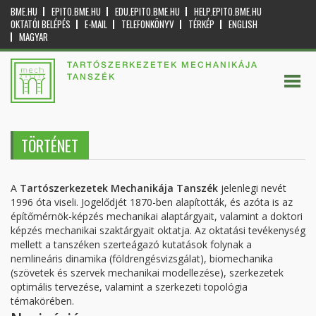
BME.HU
EPITO.BME.HU
EDU.EPITO.BME.HU
HELP.EPITO.BME.HU
OKTATÓI BELÉPÉS
E-MAIL
TELEFONKÖNYV
TÉRKÉP
ENGLISH
MAGYAR
TARTÓSZERKEZETEK MECHANIKÁJA
TANSZÉK
TÖRTÉNET
A
Tartószerkezetek Mechanikája Tanszék
jelenlegi nevét
1996 óta viseli. Jogelődjét 1870-ben alapították, és azóta is az
építőmérnök-képzés mechanikai alaptárgyait, valamint a doktori
képzés mechanikai szaktárgyait oktatja. Az oktatási tevékenység
mellett a tanszéken szerteágazó kutatások folynak a
nemlineáris dinamika (földrengésvizsgálat), biomechanika
(szövetek és szervek mechanikai modellezése), szerkezetek
optimális tervezése, valamint a szerkezeti topológia
témakörében.