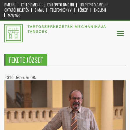
BME.HU
EPITO.BME.HU
EDU.EPITO.BME.HU
HELP.EPITO.BME.HU
OKTATÓI BELÉPÉS
E-MAIL
TELEFONKÖNYV
TÉRKÉP
ENGLISH
MAGYAR
TARTÓSZERKEZETEK MECHANIKÁJA
TANSZÉK
FEKETE JÓZSEF
2016. február 08.