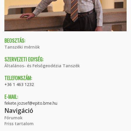
BEOSZTÁS:
Tanszéki mérnök
SZERVEZETI EGYSÉG:
Általános- és Felsőgeodézia Tanszék
TELEFONSZÁM:
+36 1 463 1232
E-MAIL:
fekete.jozsef@epito.bme.hu
Navigáció
Fórumok
Friss tartalom