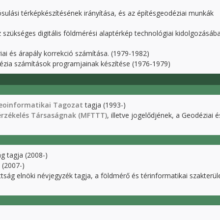
ulási térképkészítésének irányítása, és az építésgeodéziai munkák
z szükséges digitális földmérési alaptérkép technológiai kidolgozásáb
ai és árapály korrekció számítása. (1979-1982)
a számítások programjainak készítése (1976-1979)
eoinformatikai Tagozat
tagja (1993-)
érzékelés Társaságnak (MFTTT)
, illetve jogelődjének, a Geodéziai é
g tagja (2008-)
 (2007-)
ág elnöki névjegyzék tagja, a földmérő és térinformatikai szakterüle