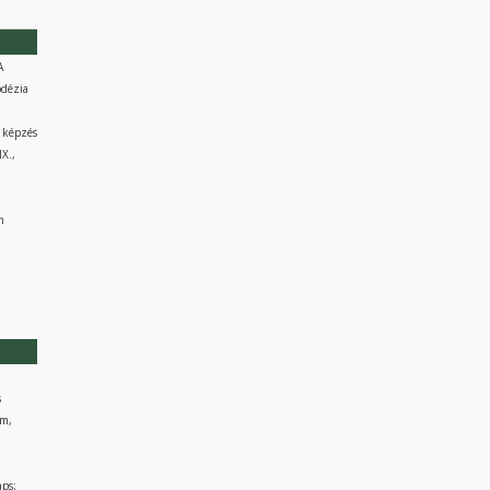
A
odézia
 képzés
X.,
m
s
ám,
ps;