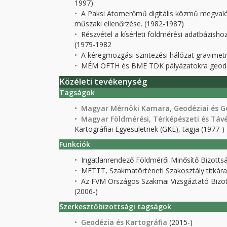
1997)
A Paksi Atomerőmű digitális közmű megvalós
műszaki ellenőrzése. (1982-1987)
Részvétel a kísérleti földmérési adatbázisho
(1979-1982
A kéregmozgási szintezési hálózat gravimetri
MÉM OFTH és BME TDK pályázatokra geodézi
Közéleti tevékenység
Tagságok
Magyar Mérnöki Kamara, Geodéziai és G
Magyar Földmérési, Térképészeti és Táv
Kartográfiai Egyesületnek (GKE), tagja (1977-)
Funkciók
Ingatlanrendező Földmérői Minősítő Bizottsá
MFTTT, Szakmatörténeti Szakosztály titkára
Az FVM Országos Szakmai Vizsgáztató Bizotts
(2006-)
Szerkesztőbizottsági tagságok
Geodézia és Kartográfia
(2015-)