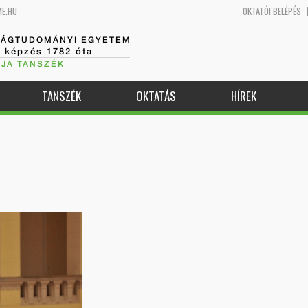
ME.HU
OKTATÓI BELÉPÉS
SÁGTUDOMÁNYI EGYETEM
k képzés 1782 óta
JA TANSZÉK
TANSZÉK
OKTATÁS
HÍREK