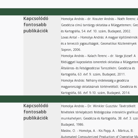
Kapcsolódó
Homolya András – dr. Krauter András – Noéh Ferenc: 
fontosabb
Geodézia című tantárgy oktatása a Műegyetemen; Ge
publikációk
és Kartográfia, 54. évf. 10. szám, Budapest, 2002.
Lovas Antal – Homolya András: A magyar építőmérnök
és a tervezői jogosultságok; Geomatikai Közlemények I
Sopron, 2006.
Homolya András – Kalach Ferenc – dr. Varga József: A
földüggyel kapcsolatos ismeretek oktatása a Műegyete
Általános- és Felsőgeodéziai Tanszékén; Geodézia és
Kartográfia, 63. évf. 9. szám, Budapest, 2011.
Homolya András: Néhány érdekesség a geodézia
magyarországi oktatásának történetéből; Geodézia és
Kartográfia, 66. évf. 9-10. szám, Budapest, 2014.
Kapcsolódó
Homolya András – Dr. Winkler Gusztáv: Távérzékelt
fontosabb
felvételek térképészeti feldolgozása interaktív grafiku
publikációk
munkahelyen; Geodézia és Kartográfia, 38. évf. 3. sz
Budapest, 1986.
Maslov, O. - Homolya, A. - Kis Papp, A. - Márkus, B.:
Automated Computerized Production of Operative Ma