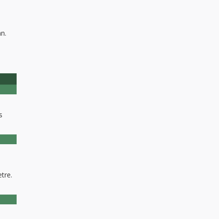
an.
s
tre.