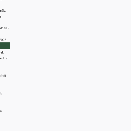
émák,
ai
déziai-
 2006.
nek
évf. 2.
sától
,
ak
rő