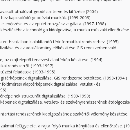
asolt úthálózat geodéziai terve és kitűzése (2004)
hez kapcsolódó geodéziai munkák. (1999-2003)
ellenőrzése és az épület mozgásvizsgálata. (1997-1998)
k készítéséhez technológia kidolgozása, a munka műszaki ellenőrzése.
eri Hivatalban kialakítandó térinformatikai rendszerhez. (1995)
lizálása és az adatállomány előkészítése GIS rendszerben való
az olajtelepről tervezési alaptérkép készítése. (1994)
ikai rendszerről. (1993-1997)
itűzési feladatok. (1993-1995)
térképeinek digitalizálása, GIS rendszerbe betöltése. (1993-1994 )
ldmérési alaptérképeinek digitalizálása, vetületi- és
996)
rképeinek strukturált digitalizálása. (1989-1990)
rképeinek digitalizálása, vetületi- és szelvényrendszerének átdolgozás
ántartási rendszerének kidolgozásához szakértői vélemény készítése.
zakmai felügyelete, a rajta folyó munka irányítása és ellenőrzése. (1