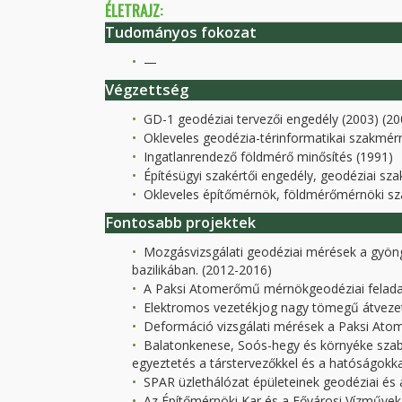
ÉLETRAJZ:
Tudományos fokozat
—
Végzettség
GD-1 geodéziai tervezői engedély (2003) (20
Okleveles geodézia-térinformatikai szakmér
Ingatlanrendező földmérő minősítés (1991)
Építésügyi szakértői engedély, geodéziai sza
Okleveles építőmérnök, földmérőmérnöki sz
Fontosabb projektek
Mozgásvizsgálati geodéziai mérések a gyön
bazilikában. (2012-2016)
A Paksi Atomerőmű mérnökgeodéziai feladato
Elektromos vezetékjog nagy tömegű átvezetés
Deformáció vizsgálati mérések a Paksi Atome
Balatonkenese, Soós-hegy és környéke szabá
egyeztetés a társtervezőkkel és a hatóságokka
SPAR üzlethálózat épületeinek geodéziai és á
Az Építőmérnöki Kar és a Fővárosi Vízművek k