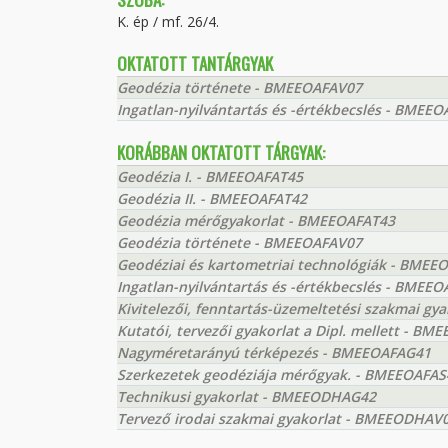
K. ép / mf. 26/4.
OKTATOTT TANTÁRGYAK
Geodézia története - BMEEOAFAV07
Ingatlan-nyilvántartás és -értékbecslés - BMEE
KORÁBBAN OKTATOTT TÁRGYAK:
Geodézia I. - BMEEOAFAT45
Geodézia II. - BMEEOAFAT42
Geodézia mérőgyakorlat - BMEEOAFAT43
Geodézia története - BMEEOAFAV07
Geodéziai és kartometriai technológiák - BME
Ingatlan-nyilvántartás és -értékbecslés - BMEE
Kivitelezői, fenntartás-üzemeltetési szakmai g
Kutatói, tervezői gyakorlat a Dipl. mellett - 
Nagyméretarányú térképezés - BMEEOAFAG41
Szerkezetek geodéziája mérőgyak. - BMEEOAFAS
Technikusi gyakorlat - BMEEODHAG42
Tervező irodai szakmai gyakorlat - BMEEODHAV