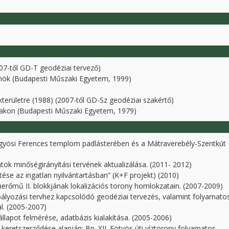
07-től GD-T geodéziai tervező)
nök (Budapesti Műszaki Egyetem, 1999)
kterületre (1988) (2007-től GD-Sz geodéziai szakértő)
akon (Budapesti Műszaki Egyetem, 1979)
gyösi Ferences templom padlásterében és a Mátraverebély-Szentkút
k minőségirányítási tervének aktualizálása. (2011- 2012)
e az ingatlan nyilvántartásban” (K+F projekt) (2010)
rőmű II. blokkjának lokalizációs torony homlokzatain. (2007-2009)
lyozási tervhez kapcsolódó geodéziai tervezés, valamint folyamato
l. (2005-2007)
llapot felmérése, adatbázis kialakítása. (2005-2006)
eretszerződése alapján: Bp. XII. Eötvös úti víztorony folyamatos