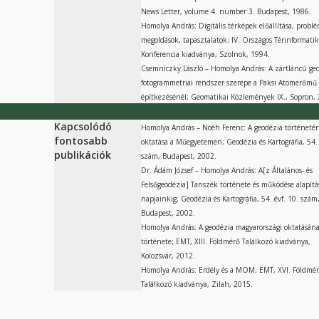
News Letter, volume 4. number 3. Budapest, 1986.
Homolya András: Digitális térképek előállítása, probl
megoldások, tapasztalatok; IV. Országos Térinformatik
Konferencia kiadványa, Szolnok, 1994.
Csemniczky László – Homolya András: A zártláncú geo
fotogrammetriai rendszer szerepe a Paksi Atomerőmű
építkezésénél; Geomatikai Közlemények IX., Sopron,
Kapcsolódó
Homolya András – Noéh Ferenc: A geodézia történeté
fontosabb
oktatása a Műegyetemen; Geodézia és Kartográfia, 54. 
publikációk
szám, Budapest, 2002.
Dr. Ádám József – Homolya András: A[z Általános- és
Felsőgeodézia] Tanszék története és működése alapítá
napjainkig; Geodézia és Kartográfia, 54. évf. 10. szám
Budapest, 2002.
Homolya András: A geodézia magyarországi oktatásán
története; EMT, XIII. Földmérő Találkozó kiadványa,
Kolozsvár, 2012.
Homolya András: Erdély és a MOM; EMT, XVI. Földmé
Találkozó kiadványa, Zilah, 2015.