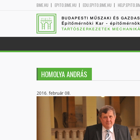
BME.HU
EPITO.BME.HU
EDU.EPITO.BME.HU
HELP.EPITO.B
BUDAPESTI MŰSZAKI ÉS GAZDA
Építőmérnöki Kar - építőmérnö
TARTÓSZERKEZETEK MECHANIKÁ
HOMOLYA ANDRÁS
2016. február 08.