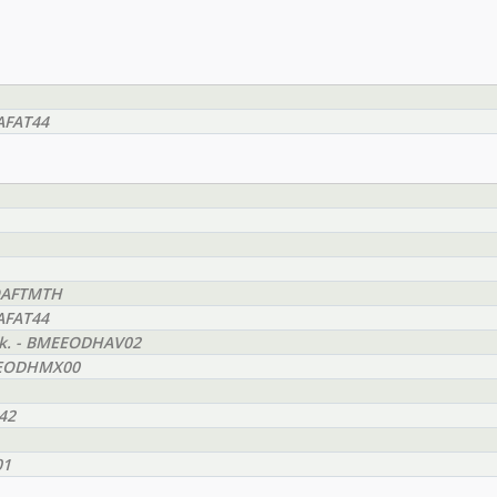
OAFAT44
EOAFTMTH
OAFAT44
yak. - BMEEODHAV02
BMEEODHMX00
42
01