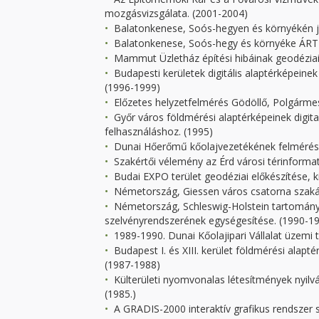
mozgásvizsgálata. (2001-2004)
Balatonkenese, Soós-hegyen és környékén jav
Balatonkenese, Soós-hegy és környéke ÁRT-
Mammut Üzletház építési hibáinak geodéziai 
Budapesti kerületek digitális alaptérképeine
(1996-1999)
Előzetes helyzetfelmérés Gödöllő, Polgármest
Győr város földmérési alaptérképeinek digita
felhasználáshoz. (1995)
Dunai Hőerőmű kőolajvezetékének felmérése, 
Szakértői vélemény az Érd városi térinformat
Budai EXPO terület geodéziai előkészítése, k
Németország, Giessen város csatorna szakági 
Németország, Schleswig-Holstein tartomány fö
szelvényrendszerének egységesítése. (1990-1
1989-1990. Dunai Kőolajipari Vállalat üzemi té
Budapest I. és XIII. kerület földmérési alapté
(1987-1988)
Külterületi nyomvonalas létesítmények nyilv
(1985.)
A GRADIS-2000 interaktív grafikus rendszer s