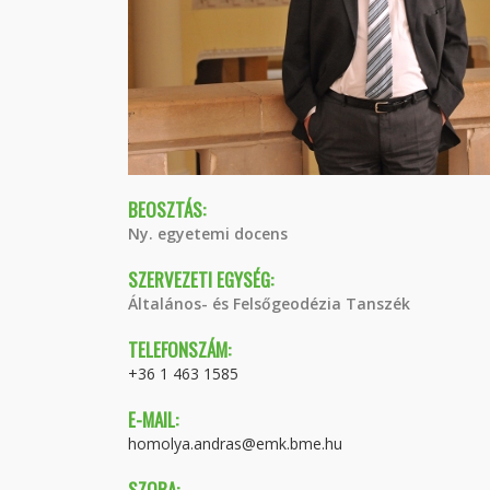
BEOSZTÁS:
Ny. egyetemi docens
SZERVEZETI EGYSÉG:
Általános- és Felsőgeodézia Tanszék
TELEFONSZÁM:
+36 1 463 1585
E-MAIL:
homolya.andras@emk.bme.hu
SZOBA: