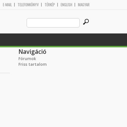
E-MAIL
TELEFONKÖNYV
TÉRKÉP
ENGLISH
MAGYAR
Search
Keresés űrlap
this
site
Navigáció
Fórumok
Friss tartalom