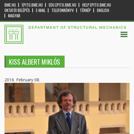
BME.HU
EPITO.BME.HU
EDU.EPITO.BME.HU
HELP.EPITO.BME.HU
OKTATÓI BELÉPÉS
E-MAIL
TELEFONKÖNYV
TÉRKÉP
ENGLISH
MAGYAR
DEPARTMENT OF STRUCTURAL MECHANICS
KISS ALBERT MIKLÓS
2016. February 08.