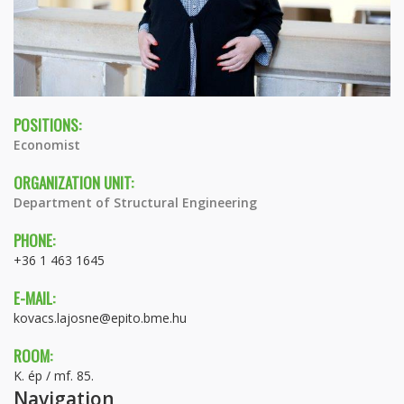
POSITIONS:
Economist
ORGANIZATION UNIT:
Department of Structural Engineering
PHONE:
+36 1 463 1645
E-MAIL:
kovacs.lajosne@epito.bme.hu
ROOM:
K. ép / mf. 85.
Navigation