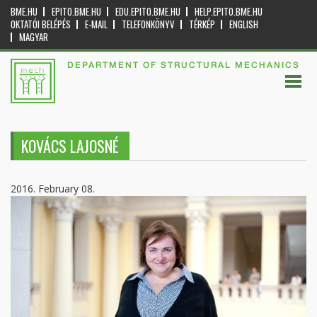
BME.HU
EPITO.BME.HU
EDU.EPITO.BME.HU
HELP.EPITO.BME.HU
OKTATÓI BELÉPÉS
E-MAIL
TELEFONKÖNYV
TÉRKÉP
ENGLISH
MAGYAR
DEPARTMENT OF STRUCTURAL MECHANICS
KOVÁCS LAJOSNÉ
2016. February 08.