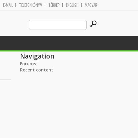
E-MAIL
TELEFONKÖNYV
TÉRKÉP
ENGLISH
MAGYAR
Search
Search form
this
site
Navigation
Forums
Recent content