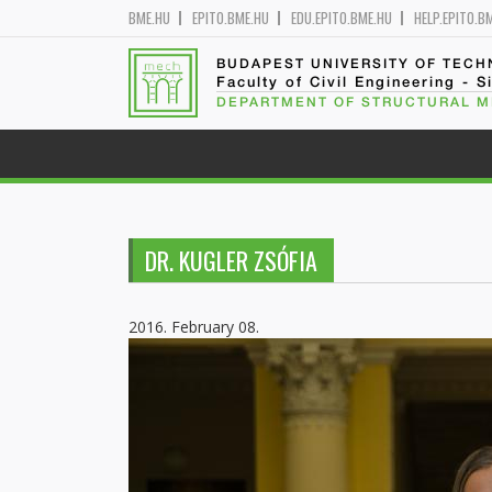
BME.HU
EPITO.BME.HU
EDU.EPITO.BME.HU
HELP.EPITO.B
BUDAPEST UNIVERSITY OF TEC
Faculty of Civil Engineering - S
DEPARTMENT OF STRUCTURAL 
DR. KUGLER ZSÓFIA
2016. February 08.