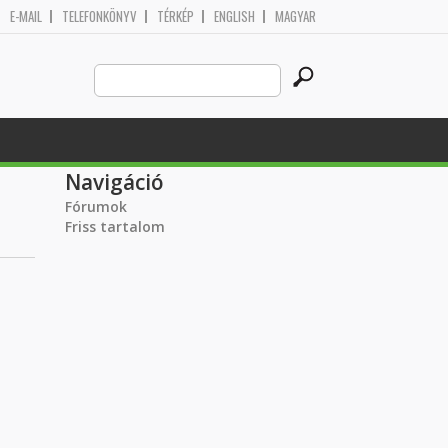
E-MAIL
TELEFONKÖNYV
TÉRKÉP
ENGLISH
MAGYAR
Search
Keresés űrlap
this
site
Navigáció
Fórumok
Friss tartalom