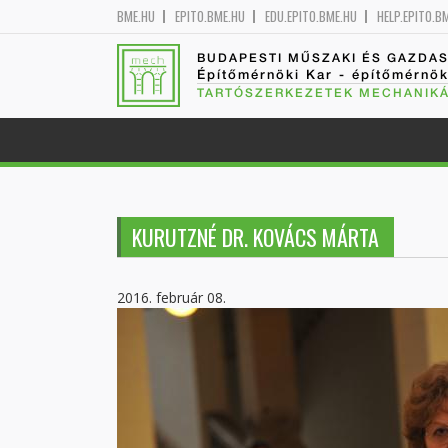
BME.HU
EPITO.BME.HU
EDU.EPITO.BME.HU
HELP.EPITO.B
BUDAPESTI MŰSZAKI ÉS GAZDA
Építőmérnöki Kar - építőmérnö
TARTÓSZERKEZETEK MECHANIKÁ
KURUTZNÉ DR. KOVÁCS MÁRTA
2016. február 08.