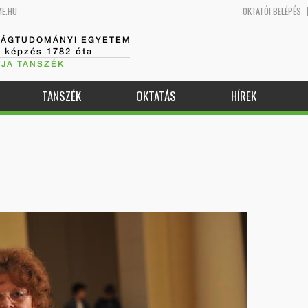
ME.HU
OKTATÓI BELÉPÉS
SÁGTUDOMÁNYI EGYETEM
k képzés 1782 óta
JA TANSZÉK
TANSZÉK
OKTATÁS
HÍREK