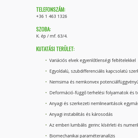
TELEFONSZÁM:
+36 1 463 1326
SZOBA:
K. ép / mf. 63/4.
KUTATÁSI TERÜLET:
Variációs elvek egyenlőtlenségi feltételekkel
Egyoldalú, szubdifferenciális kapcsolatú szer
Nemsima és nemkonvex potenciálfüggvényű sz
Deformáció-függő terhelési folyamatok és tö
Anyagi és szerkezeti nemlinearitások egymá
Anyagi instabilitás és károsodás
Az emberi lumbális gerinc kísérleti és numer
Biomechanikai paraméteranalízis