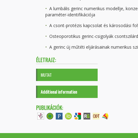
A lumbális gerinc numerikus modellje, konze
paraméter-identifikációja
A csont-protézis kapcsolat és károsodási f
Osteoporotikus gerinc-csigolyák csontszilá
A gerinc új műtéti eljárásainak numerikus sz
ÉLETRAJZ:
MUTAT
Additional information
PUBLIKÁCIÓK: