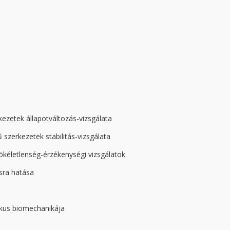
kezetek állapotváltozás-vizsgálata
erkezetek stabilitás-vizsgálata
kéletlenség-érzékenységi vizsgálatok
sra hatása
ikus biomechanikája