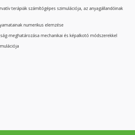
rvatív terápiák számítógépes szimulációja, az anyagállandóinak
olyamatainak numerikus elemzése
rdság-meghatározása mechanikai és képalkotó módszerekkel
imulációja