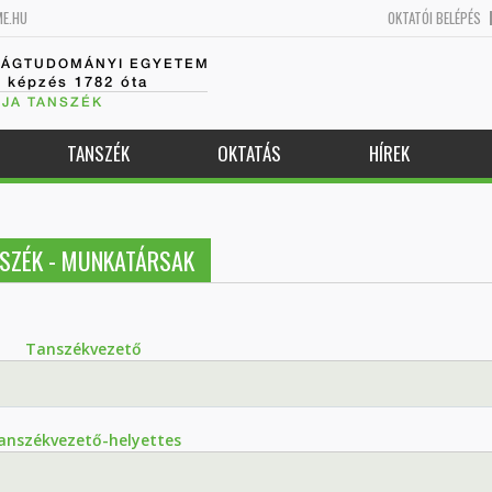
ME.HU
OKTATÓI BELÉPÉS
SÁGTUDOMÁNYI EGYETEM
k képzés 1782 óta
JA TANSZÉK
TANSZÉK
OKTATÁS
HÍREK
SZÉK - MUNKATÁRSAK
Tanszékvezető
anszékvezető-helyettes