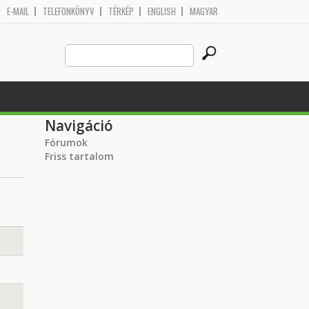
E-MAIL
TELEFONKÖNYV
TÉRKÉP
ENGLISH
MAGYAR
Search
Keresés űrlap
this
site
Navigáció
Fórumok
Friss tartalom