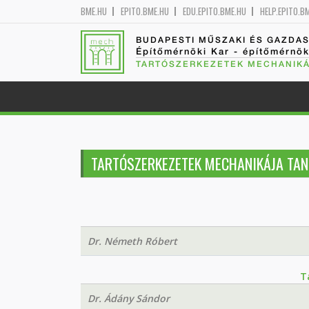
BME.HU
EPITO.BME.HU
EDU.EPITO.BME.HU
HELP.EPITO.B
BUDAPESTI MŰSZAKI ÉS GAZDA
Építőmérnöki Kar - építőmérnö
TARTÓSZERKEZETEK MECHANIKÁ
TARTÓSZERKEZETEK MECHANIKÁJA TAN
Dr. Németh Róbert
T
Dr. Ádány Sándor