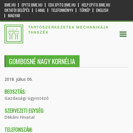
BME.HU
EPITO.BME.HU
EDU.EPITO.BME.HU
HELP.EPITO.BME.HU
OKTATÓI BELÉPÉS
E-MAIL
TELEFONKÖNYV
TÉRKÉP
ENGLISH
MAGYAR
TARTÓSZERKEZETEK MECHANIKÁJA
TANSZÉK
GOMBOSNÉ NAGY KORNÉLIA
2018. július 06.
BEOSZTÁS:
Gazdasági ügyintéző
SZERVEZETI EGYSÉG:
Dékáni Hivatal
TELEFONSZÁM: