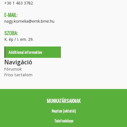
+36 1 463 3782
E-MAIL:
nagy.kornelia@emk.bme.hu
SZOBA:
K. ép / I. em. 29.
Additional information
Navigáció
Fórumok
Friss tartalom
MUNKATÁRSAKNAK
Neptun (oktatói)
Telefonkönyv