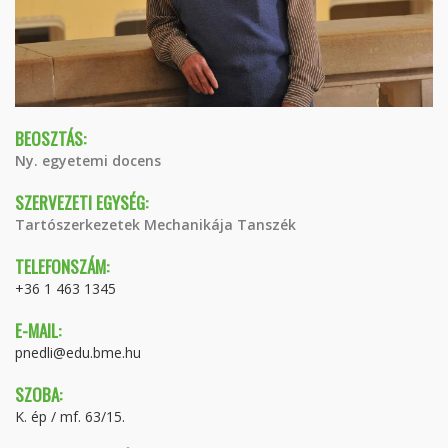
BEOSZTÁS:
Ny. egyetemi docens
SZERVEZETI EGYSÉG:
Tartószerkezetek Mechanikája Tanszék
TELEFONSZÁM:
+36 1 463 1345
E-MAIL:
pnedli@edu.bme.hu
SZOBA:
K. ép / mf. 63/15.