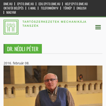
BME.HU
EPITO.BME.HU
EDU.EPITO.BME.HU
HELP.EPITO.BME.HU
OKTATÓI BELÉPÉS
E-MAIL
TELEFONKÖNYV
TÉRKÉP
ENGLISH
MAGYAR
TARTÓSZERKEZETEK MECHANIKÁJA
TANSZÉK
DR. NÉDLI PÉTER
2016. február 08.