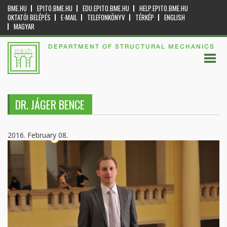
BME.HU
EPITO.BME.HU
EDU.EPITO.BME.HU
HELP.EPITO.BME.HU
OKTATÓI BELÉPÉS
E-MAIL
TELEFONKÖNYV
TÉRKÉP
ENGLISH
MAGYAR
DEPARTMENT OF STRUCTURAL MECHANICS
DR. JÁGER BENCE
2016. February 08.