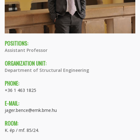
POSITIONS:
Assistant Professor
ORGANIZATION UNIT:
Department of Structural Engineering
PHONE:
+36 1 463 1825
E-MAIL:
jager.bence@emk.bme.hu
ROOM:
K. ép / mf. 85/24.