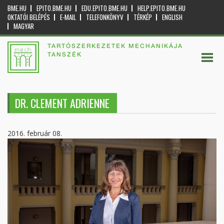
BME.HU
EPITO.BME.HU
EDU.EPITO.BME.HU
HELP.EPITO.BME.HU
OKTATÓI BELÉPÉS
E-MAIL
TELEFONKÖNYV
TÉRKÉP
ENGLISH
MAGYAR
TARTÓSZERKEZETEK MECHANIKÁJA
TANSZÉK
DR. CLEMENT ADRIENNE
2016. február 08.