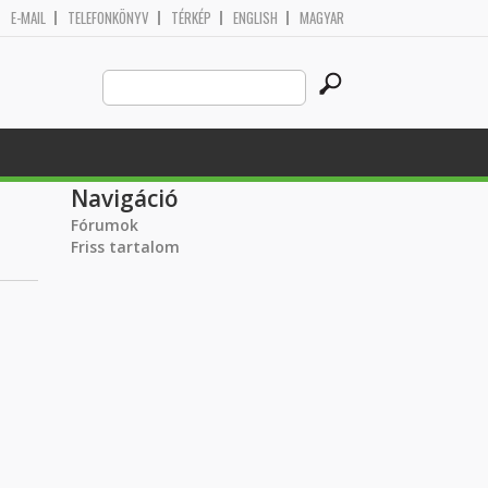
E-MAIL
TELEFONKÖNYV
TÉRKÉP
ENGLISH
MAGYAR
Search
Keresés űrlap
this
site
Navigáció
Fórumok
Friss tartalom