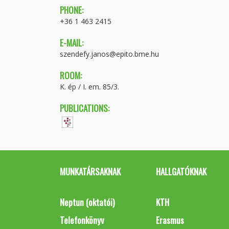
PHONE:
+36 1 463 2415
E-MAIL:
szendefy.janos@epito.bme.hu
ROOM:
K. ép / I. em. 85/3.
PUBLICATIONS:
MUNKATÁRSAKNAK
HALLGATÓKNAK
Neptun (oktatói)
KTH
Telefonkönyv
Erasmus