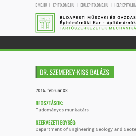
BME.HU
EPITO.BME.HU
EDU.EPITO.BME.HU
HELP.EPITO.B
BUDAPESTI MŰSZAKI ÉS GAZDA
Építőmérnöki Kar - építőmérnö
TARTÓSZERKEZETEK MECHANIKÁ
DR. SZEMEREY-KISS BALÁZS
2016. február 08.
BEOSZTÁSOK:
Tudományos munkatárs
SZERVEZETI EGYSÉG:
Department of Engineering Geology and Geote