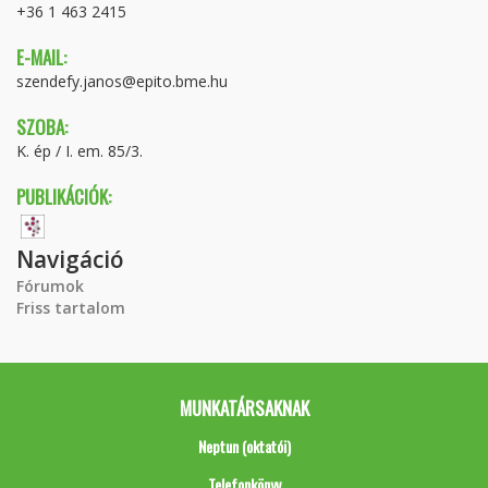
+36 1 463 2415
E-MAIL:
szendefy.janos@epito.bme.hu
SZOBA:
K. ép / I. em. 85/3.
PUBLIKÁCIÓK:
Navigáció
Fórumok
Friss tartalom
MUNKATÁRSAKNAK
Neptun (oktatói)
Telefonkönyv