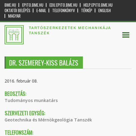
BME.HU
EPITO.BME.HU
EDU.EPITO.BME.HU
HELP.EPITO.BME.HU
OKTATÓI BELÉPÉS
E-MAIL
TELEFONKÖNYV
TÉRKÉP
ENGLISH
MAGYAR
TARTÓSZERKEZETEK MECHANIKÁJA
TANSZÉK
DR. SZEMEREY-KISS BALÁZS
2016. február 08.
BEOSZTÁS:
Tudományos munkatárs
SZERVEZETI EGYSÉG:
Geotechnika és Mérnökgeológia Tanszék
TELEFONSZÁM: