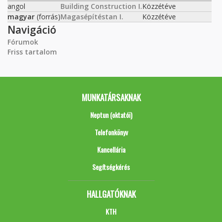
angol
Building Construction I.
Közzétéve
magyar
(forrás)
Magasépítéstan I.
Közzétéve
Navigáció
Fórumok
Friss tartalom
MUNKATÁRSAKNAK
Neptun (oktatói)
Telefonkönyv
Kancellária
Segítségkérés
HALLGATÓKNAK
KTH