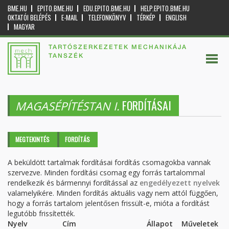
BME.HU
EPITO.BME.HU
EDU.EPITO.BME.HU
HELP.EPITO.BME.HU
OKTATÓI BELÉPÉS
E-MAIL
TELEFONKÖNYV
TÉRKÉP
ENGLISH
MAGYAR
TARTÓSZERKEZETEK MECHANIKÁJA
TANSZÉK
FORDÍTÁSAI
MAGASÉPÍTÉSTAN I.
Elsődleges fülek
MEGTEKINTÉS
FORDÍTÁS
(AKTÍV
FÜL)
A beküldött tartalmak fordításai fordítás csomagokba vannak
szervezve. Minden fordítási csomag egy forrás tartalommal
rendelkezik és bármennyi fordítással az
engedélyezett nyelvek
valamelyikére. Minden fordítás aktuális vagy nem attól függően,
hogy a forrás tartalom jelentősen frissült-e, mióta a fordítást
legutóbb frissítették.
Nyelv
Cím
Állapot
Műveletek