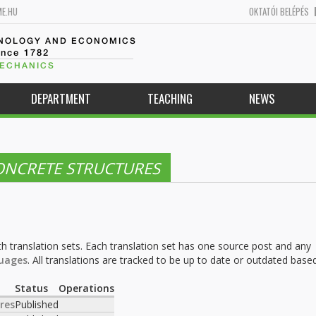
ME.HU
OKTATÓI BELÉPÉS
HNOLOGY AND ECONOMICS
ince 1782
MECHANICS
DEPARTMENT
TEACHING
NEWS
ONCRETE STRUCTURES
h translation sets. Each translation set has one source post and any
uages
. All translations are tracked to be up to date or outdated base
.
Status
Operations
res
Published