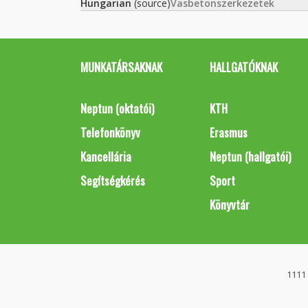
Hungarian
(source)
Vasbetonszerkezetek
MUNKATÁRSAKNAK
HALLGATÓKNAK
Neptun (oktatói)
KTH
Telefonkönyv
Erasmus
Kancellária
Neptun (hallgatói)
Segítségkérés
Sport
Könyvtár
1111