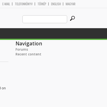
E-MAIL
TELEFONKÖNYV
TÉRKÉP
ENGLISH
MAGYAR
Search
Search form
this
site
Navigation
Forums
Recent content
d on