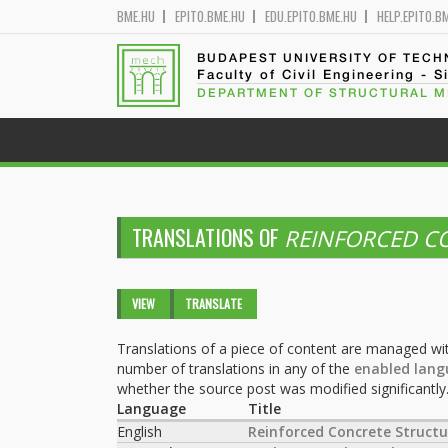
BME.HU
EPITO.BME.HU
EDU.EPITO.BME.HU
HELP.EPITO.B
BUDAPEST UNIVERSITY OF TEC
Faculty of Civil Engineering - S
DEPARTMENT OF STRUCTURAL 
TRANSLATIONS OF
REINFORCED C
Primary tabs
VIEW
TRANSLATE
(ACTIVE
TAB)
Translations of a piece of content are managed wit
number of translations in any of the
enabled lang
whether the source post was modified significantly
Language
Title
English
Reinforced Concrete Structu