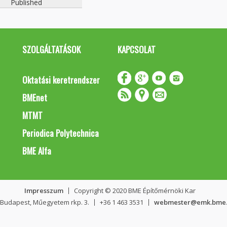
Published
SZOLGÁLTATÁSOK
KAPCSOLAT
Oktatási keretrendszer
BMEnet
MTMT
Periodica Polytechnica
BME Alfa
Impresszum
Copyright © 2020 BME Építőmérnöki Kar
 Budapest, Műegyetem rkp. 3.
+36 1 463 3531
webmester@emk.bme