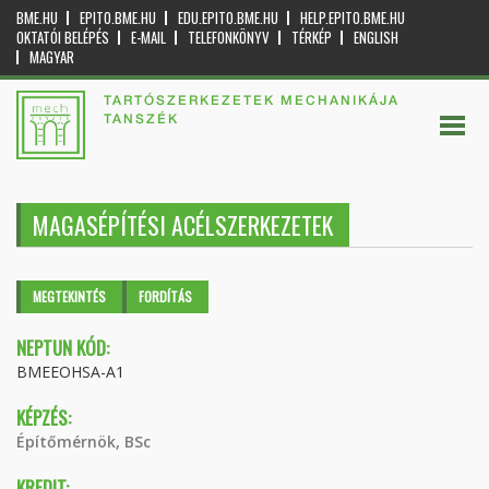
BME.HU
EPITO.BME.HU
EDU.EPITO.BME.HU
HELP.EPITO.BME.HU
OKTATÓI BELÉPÉS
E-MAIL
TELEFONKÖNYV
TÉRKÉP
ENGLISH
MAGYAR
TARTÓSZERKEZETEK MECHANIKÁJA
TANSZÉK
MAGASÉPÍTÉSI ACÉLSZERKEZETEK
Elsődleges fülek
MEGTEKINTÉS
(AKTÍV
FORDÍTÁS
FÜL)
NEPTUN KÓD:
BMEEOHSA-A1
KÉPZÉS:
Építőmérnök, BSc
KREDIT: