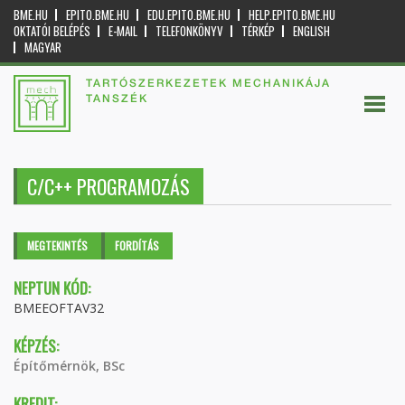
BME.HU
EPITO.BME.HU
EDU.EPITO.BME.HU
HELP.EPITO.BME.HU
OKTATÓI BELÉPÉS
E-MAIL
TELEFONKÖNYV
TÉRKÉP
ENGLISH
MAGYAR
TARTÓSZERKEZETEK MECHANIKÁJA
TANSZÉK
C/C++ PROGRAMOZÁS
Elsődleges fülek
MEGTEKINTÉS
(AKTÍV
FORDÍTÁS
FÜL)
NEPTUN KÓD:
BMEEOFTAV32
KÉPZÉS:
Építőmérnök, BSc
KREDIT: