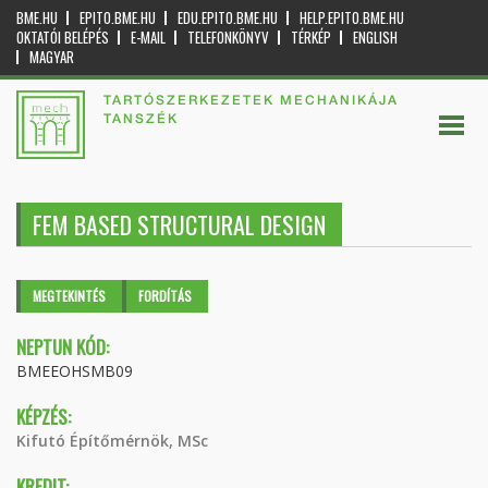
BME.HU
EPITO.BME.HU
EDU.EPITO.BME.HU
HELP.EPITO.BME.HU
OKTATÓI BELÉPÉS
E-MAIL
TELEFONKÖNYV
TÉRKÉP
ENGLISH
MAGYAR
TARTÓSZERKEZETEK MECHANIKÁJA
TANSZÉK
FEM BASED STRUCTURAL DESIGN
Elsődleges fülek
MEGTEKINTÉS
(AKTÍV
FORDÍTÁS
FÜL)
NEPTUN KÓD:
BMEEOHSMB09
KÉPZÉS:
Kifutó Építőmérnök, MSc
KREDIT: