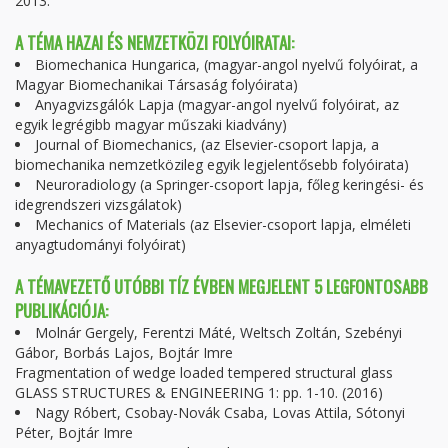
2013.
A TÉMA HAZAI ÉS NEMZETKÖZI FOLYÓIRATAI:
Biomechanica Hungarica, (magyar-angol nyelvű folyóirat, a
Magyar Biomechanikai Társaság folyóirata)
Anyagvizsgálók Lapja (magyar-angol nyelvű folyóirat, az
egyik legrégibb magyar műszaki kiadvány)
Journal of Biomechanics, (az Elsevier-csoport lapja, a
biomechanika nemzetközileg egyik legjelentősebb folyóirata)
Neuroradiology (a Springer-csoport lapja, főleg keringési- és
idegrendszeri vizsgálatok)
Mechanics of Materials (az Elsevier-csoport lapja, elméleti
anyagtudományi folyóirat)
A TÉMAVEZETŐ UTÓBBI TÍZ ÉVBEN MEGJELENT 5 LEGFONTOSABB
PUBLIKÁCIÓJA:
Molnár Gergely, Ferentzi Máté, Weltsch Zoltán, Szebényi
Gábor, Borbás Lajos, Bojtár Imre
Fragmentation of wedge loaded tempered structural glass
GLASS STRUCTURES & ENGINEERING 1: pp. 1-10. (2016)
Nagy Róbert, Csobay-Novák Csaba, Lovas Attila, Sótonyi
Péter, Bojtár Imre