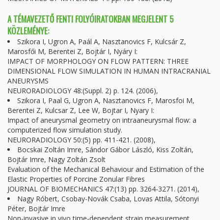
A TÉMAVEZETŐ FENTI FOLYÓIRATOKBAN MEGJELENT 5
KÖZLEMÉNYE:
Szikora I, Ugron A, Paál A, Nasztanovics F, Kulcsár Z,
Marosfői M, Berentei Z, Bojtár I, Nyáry I:
IMPACT OF MORPHOLOGY ON FLOW PATTERN: THREE
DIMENSIONAL FLOW SIMULATION IN HUMAN INTRACRANIAL
ANEURYSMS
NEURORADIOLOGY 48:(Suppl. 2) p. 124. (2006),
Szikora I, Paal G, Ugron A, Nasztanovics F, Marosfoi M,
Berentei Z, Kulcsar Z, Lee W, Bojtar I, Nyary I:
Impact of aneurysmal geometry on intraaneurysmal flow: a
computerized flow simulation study.
NEURORADIOLOGY 50:(5) pp. 411-421. (2008),
Bocskai Zoltán Imre, Sándor Gábor László, Kiss Zoltán,
Bojtár Imre, Nagy Zoltán Zsolt
Evaluation of the Mechanical Behaviour and Estimation of the
Elastic Properties of Porcine Zonular Fibres
JOURNAL OF BIOMECHANICS 47:(13) pp. 3264-3271. (2014),
Nagy Róbert, Csobay-Novák Csaba, Lovas Attila, Sótonyi
Péter, Bojtár Imre
Non-invasive in vivo time-dependent strain measurement