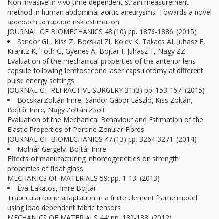
Non-invasive in vivo time-dependent strain measurement
method in human abdominal aortic aneurysms: Towards a novel
approach to rupture risk estimation
JOURNAL OF BIOMECHANICS 48:(10) pp. 1876-1886. (2015)
Sandor GL, Kiss Z, Bocskai ZI, Kolev K, Takacs AI, Juhasz E,
Kranitz K, Toth G, Gyenes A, Bojtar I, Juhasz T, Nagy ZZ
Evaluation of the mechanical properties of the anterior lens
capsule following femtosecond laser capsulotomy at different
pulse energy settings.
JOURNAL OF REFRACTIVE SURGERY 31:(3) pp. 153-157. (2015)
Bocskai Zoltán Imre, Sándor Gábor László, Kiss Zoltán,
Bojtár Imre, Nagy Zoltán Zsolt
Evaluation of the Mechanical Behaviour and Estimation of the
Elastic Properties of Porcine Zonular Fibres
JOURNAL OF BIOMECHANICS 47:(13) pp. 3264-3271. (2014)
Molnár Gergely, Bojtár Imre
Effects of manufacturing inhomogeneities on strength
properties of float glass
MECHANICS OF MATERIALS 59: pp. 1-13. (2013)
Éva Lakatos, Imre Bojtár
Trabecular bone adaptation in a finite element frame model
using load dependent fabric tensors
MECHANICS OF MATERIALS 44: pp. 130-138. (2012)