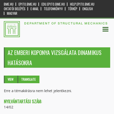
BME.HU
EPITO.BME.HU
EDU.EPITO.BME.HU
HELP.EPITO.BME.HU
OKTATÓI BELÉPÉS
E-MAIL
TELEFONKÖNYV
TÉRKÉP
ENGLISH
MAGYAR
DEPARTMENT OF STRUCTURAL MECHANICS
AZ EMBERI KOPONYA VIZSGÁLATA DINAMIKUS
HATÁSOKRA
Primary tabs
VIEW
(ACTIVE
TRANSLATE
TAB)
Erre a témakiírásra nem lehet jelentkezni.
NYILVÁNTARTÁSI SZÁM:
14/02