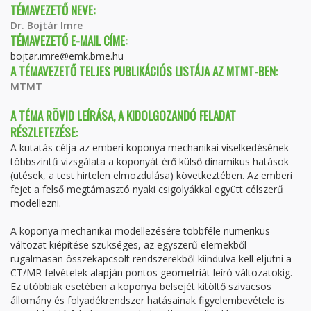
TÉMAVEZETŐ NEVE:
Dr. Bojtár Imre
TÉMAVEZETŐ E-MAIL CÍME:
bojtar.imre@emk.bme.hu
A TÉMAVEZETŐ TELJES PUBLIKÁCIÓS LISTÁJA AZ MTMT-BEN:
MTMT
A TÉMA RÖVID LEÍRÁSA, A KIDOLGOZANDÓ FELADAT
RÉSZLETEZÉSE:
A kutatás célja az emberi koponya mechanikai viselkedésének
többszintű vizsgálata a koponyát érő külső dinamikus hatások
(ütések, a test hirtelen elmozdulása) következtében. Az emberi
fejet a felső megtámasztó nyaki csigolyákkal együtt célszerű
modellezni.
A koponya mechanikai modellezésére többféle numerikus
változat kiépítése szükséges, az egyszerű elemekből
rugalmasan összekapcsolt rendszerekből kiindulva kell eljutni a
CT/MR felvételek alapján pontos geometriát leíró változatokig.
Ez utóbbiak esetében a koponya belsejét kitöltő szivacsos
állomány és folyadékrendszer hatásainak figyelembevétele is