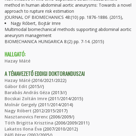
method in human abdominal aortic aneurysms: Towards a novel
approach to rupture risk estimation
JOURNAL OF BIOMECHANICS 48:(10) pp. 1876-1886. (2015),
Nagy Róbert, Bojtár Imre
Multimodal biomechanical methods supporting abdominal aortic
aneurysm management
BIOMECHANICA HUNGARICA 8:(2) pp. 7-14. (2015)
HALLGATÓ:
Hazay Máté
A TÉMAVEZETŐ EDDIGI DOKTORANDUSZAI
Hazay Máté
(2016/2021/2022)
Gábor Edit
(2015//)
Barabás András Géza
(2013//)
Bocskai Zoltán Imre
(2011/2014/2015)
Molnár Gergely
(2011/2014/2014)
Nagy Róbert
(2012/2015/2017)
Nasztanovics Ferenc
(2006/2009/)
Tóth Brigitta Krisztina
(2006/2009/2011)
Lakatos Ilona Éva
(2007/2010/2012)
Pálfi Péter
(2002/2005/)