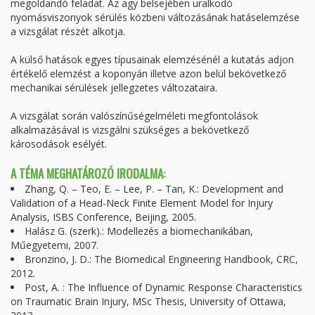
megoldandó feladat. Az agy belsejében uralkodó
nyomásviszonyok sérülés közbeni változásának hatáselemzése
a vizsgálat részét alkotja.
A külső hatások egyes típusainak elemzésénél a kutatás adjon
értékelő elemzést a koponyán illetve azon belül bekövetkező
mechanikai sérülések jellegzetes változataira.
A vizsgálat során valószínűségelméleti megfontolások
alkalmazásával is vizsgálni szükséges a bekövetkező
károsodások esélyét.
A TÉMA MEGHATÁROZÓ IRODALMA:
Zhang, Q. – Teo, E. – Lee, P. – Tan, K.: Development and
Validation of a Head-Neck Finite Element Model for Injury
Analysis, ISBS Conference, Beijing, 2005.
Halász G. (szerk).: Modellezés a biomechanikában,
Műegyetemi, 2007.
Bronzino, J. D.: The Biomedical Engineering Handbook, CRC,
2012.
Post, A. : The Influence of Dynamic Response Characteristics
on Traumatic Brain Injury, MSc Thesis, University of Ottawa,