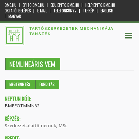
BME.HU
EPITO.BME.HU
EDU.EPITO.BME.HU
HELP.EPITO.BME.HU
OKTATÓI BELÉPÉS
E-MAIL
TELEFONKÖNYV
TÉRKÉP
ENGLISH
MAGYAR
TARTÓSZERKEZETEK MECHANIKÁJA
TANSZÉK
NEMLINEÁRIS VEM
Elsődleges fülek
MEGTEKINTÉS
(AKTÍV
FORDÍTÁS
FÜL)
NEPTUN KÓD:
BMEEOTMMN62
KÉPZÉS:
Szerkezet-építőmérnök, MSc
KREDIT: