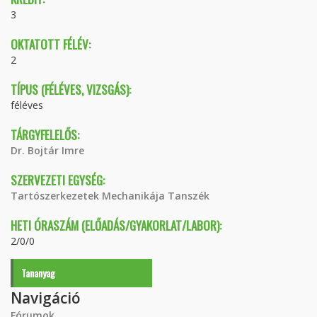
3
OKTATOTT FÉLÉV:
2
TÍPUS (FÉLÉVES, VIZSGÁS):
féléves
TÁRGYFELELŐS:
Dr. Bojtár Imre
SZERVEZETI EGYSÉG:
Tartószerkezetek Mechanikája Tanszék
HETI ÓRASZÁM (ELŐADÁS/GYAKORLAT/LABOR):
2/0/0
Tananyag
Navigáció
Fórumok