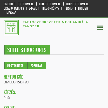
BME.HU
EPITO.BME.HU
EDU.EPITO.BME.HU
HELP.EPITO.BME.HU
OKTATÓI BELÉPÉS
E-MAIL
TELEFONKÖNYV
TÉRKÉP
ENGLISH
MAGYAR
TARTÓSZERKEZETEK MECHANIKÁJA
TANSZÉK
SHELL STRUCTURES
Elsődleges fülek
MEGTEKINTÉS
(AKTÍV
FORDÍTÁS
FÜL)
NEPTUN KÓD:
BMEEOHSDT83
KÉPZÉS:
PhD
KREDIT: